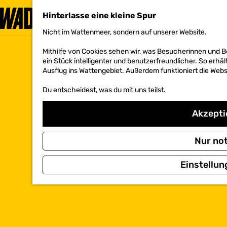
Hinterlasse eine kleine Spur
Nicht im Wattenmeer, sondern auf unserer Website.
G
e
Mithilfe von Cookies sehen wir, was Besucherinnen und 
h
ein Stück intelligenter und benutzerfreundlicher. So erhäl
e
Ausflug ins Wattengebiet. Außerdem funktioniert die Websi
n
S
Du entscheidest, was du mit uns teilst.
i
e
z
Akzeptie
u
r
H
Nur no
o
m
Einstellun
e
p
a
g
e