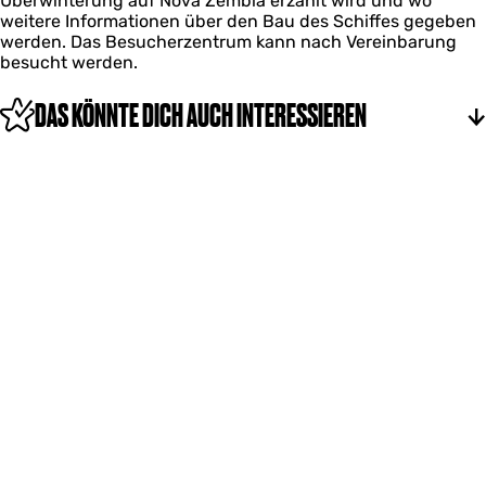
Überwinterung auf Nova Zembla erzählt wird und wo
B
e
weitere Informationen über den Bau des Schiffes gegeben
a
m
werden. Das Besucherzentrum kann nach Vereinbarung
r
B
besucht werden.
e
a
n
r
DAS KÖNNTE DICH AUCH INTERESSIEREN
t
e
s
n
z
t
s
z