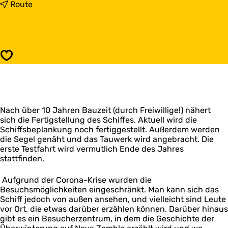
s
b
Route
E
i
x
s
p
E
e
x
d
p
Speichern
i
e
t
d
i
i
o
t
n
i
s
Nach über 10 Jahren Bauzeit (durch Freiwillige!) nähert
o
s
sich die Fertigstellung des Schiffes. Aktuell wird die
n
c
Schiffsbeplankung noch fertiggestellt. Außerdem werden
s
h
die Segel genäht und das Tauwerk wird angebracht. Die
s
i
erste Testfahrt wird vermutlich Ende des Jahres
c
f
stattfinden.
h
f
i
W
f
Aufgrund der Corona-Krise wurden die
i
f
Besuchsmöglichkeiten eingeschränkt. Man kann sich das
l
W
Schiff jedoch von außen ansehen, und vielleicht sind Leute
l
i
vor Ort, die etwas darüber erzählen können. Darüber hinaus
e
l
gibt es ein Besucherzentrum, in dem die Geschichte der
m
l