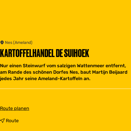
Nes (Ameland)
KARTOFFELHANDEL DE SUIHOEK
Nur einen Steinwurf vom salzigen Wattenmeer entfernt,
am Rande des schönen Dorfes Nes, baut Martijn Beijaard
jedes Jahr seine Ameland-Kartoffeln an.
b
Route planen
i
s
b
Route
K
i
a