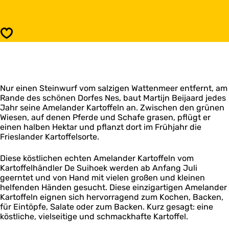
s
r
K
t
a
o
r
Speichern
f
t
f
o
e
f
l
f
h
e
a
Nur einen Steinwurf vom salzigen Wattenmeer entfernt, am
l
n
Rande des schönen Dorfes Nes, baut Martijn Beijaard jedes
h
d
Jahr seine Amelander Kartoffeln an. Zwischen den grünen
a
e
Wiesen, auf denen Pferde und Schafe grasen, pflügt er
n
l
einen halben Hektar und pflanzt dort im Frühjahr die
d
D
Frieslander Kartoffelsorte.
e
e
l
S
D
Diese köstlichen echten Amelander Kartoffeln vom
u
e
Kartoffelhändler De Suihoek werden ab Anfang Juli
i
S
geerntet und von Hand mit vielen großen und kleinen
h
u
helfenden Händen gesucht. Diese einzigartigen Amelander
o
i
Kartoffeln eignen sich hervorragend zum Kochen, Backen,
e
h
für Eintöpfe, Salate oder zum Backen. Kurz gesagt: eine
k
o
köstliche, vielseitige und schmackhafte Kartoffel.
e