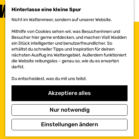
BESUCHEN
Hinterlasse eine kleine Spur
MENÜ
Nicht im Wattenmeer, sondern auf unserer Website.
G
e
Mithilfe von Cookies sehen wir, was Besucherinnen und
h
Besucher hier gerne entdecken, und machen Visit Wadden
e
ein Stück intelligenter und benutzerfreundlicher. So
n
erhältst du schneller Tipps und Inspiration für deinen
S
nächsten Ausflug ins Wattengebiet. Außerdem funktioniert
i
die Website reibungslos – genau so, wie du es erwarten
e
darfst.
z
u
Du entscheidest, was du mit uns teilst.
r
H
o
Akzeptiere alles
m
e
p
Nur notwendig
a
g
Einstellungen ändern
e