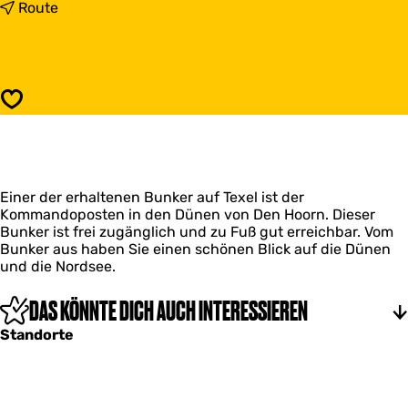
s
b
Route
B
i
u
s
n
B
k
u
e
n
Speichern
r
k
D
e
e
r
n
D
H
e
o
Einer der erhaltenen Bunker auf Texel ist der
n
o
Kommandoposten in den Dünen von Den Hoorn. Dieser
H
r
Bunker ist frei zugänglich und zu Fuß gut erreichbar. Vom
o
n
Bunker aus haben Sie einen schönen Blick auf die Dünen
o
und die Nordsee.
r
n
DAS KÖNNTE DICH AUCH INTERESSIEREN
Standorte