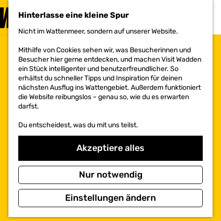
BESUCHEN
Hinterlasse eine kleine Spur
MENÜ
Nicht im Wattenmeer, sondern auf unserer Website.
G
e
Mithilfe von Cookies sehen wir, was Besucherinnen und
h
Besucher hier gerne entdecken, und machen Visit Wadden
e
ein Stück intelligenter und benutzerfreundlicher. So
n
erhältst du schneller Tipps und Inspiration für deinen
S
nächsten Ausflug ins Wattengebiet. Außerdem funktioniert
i
die Website reibungslos – genau so, wie du es erwarten
e
darfst.
z
u
Du entscheidest, was du mit uns teilst.
r
H
o
Akzeptiere alles
m
e
p
Nur notwendig
a
g
Einstellungen ändern
e