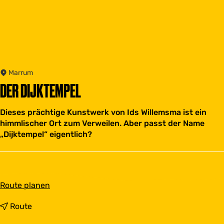
Marrum
DER DIJKTEMPEL
Dieses prächtige Kunstwerk von Ids Willemsma ist ein
himmlischer Ort zum Verweilen. Aber passt der Name
„Dijktempel“ eigentlich?
b
Route planen
i
s
b
Route
D
i
e