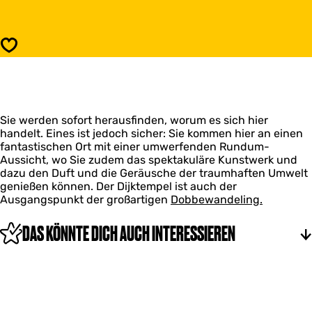
s
r
D
D
e
i
r
Speichern
j
D
k
i
t
j
e
k
m
t
p
Sie werden sofort herausfinden, worum es sich hier
e
e
handelt. Eines ist jedoch sicher: Sie kommen hier an einen
m
l
fantastischen Ort mit einer umwerfenden Rundum-
p
Aussicht, wo Sie zudem das spektakuläre Kunstwerk und
e
dazu den Duft und die Geräusche der traumhaften Umwelt
l
genießen können. Der Dijktempel ist auch der
Ausgangspunkt der großartigen
Dobbewandeling.
DAS KÖNNTE DICH AUCH INTERESSIEREN