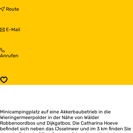
i
s
b
Route
C
i
a
s
t
C
b
E-Mail
h
a
i
a
t
s
r
h
C
i
a
a
n
r
C
Anrufen
t
a
i
a
h
H
n
t
a
o
a
h
r
e
H
a
i
v
Speichern
o
r
n
e
e
i
a
v
n
H
e
a
o
H
e
Minicampingplatz auf eine Akkerbaubetrieb in die
o
v
Wieringermeerpolder in der Nähe von Wälder
e
e
Robbenoordbos und Dijkgatbos. Die Catharina Hoeve
v
befindet sich neben das IJsselmeer und im 3 km finden Sie
e