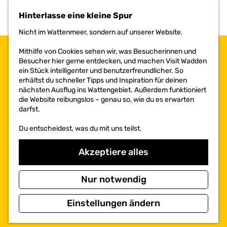
h
Hinterlasse eine kleine Spur
e
n
Nicht im Wattenmeer, sondern auf unserer Website.
S
i
Mithilfe von Cookies sehen wir, was Besucherinnen und
e
Besucher hier gerne entdecken, und machen Visit Wadden
z
ein Stück intelligenter und benutzerfreundlicher. So
u
erhältst du schneller Tipps und Inspiration für deinen
r
nächsten Ausflug ins Wattengebiet. Außerdem funktioniert
H
die Website reibungslos – genau so, wie du es erwarten
o
darfst.
m
e
Du entscheidest, was du mit uns teilst.
p
a
Akzeptiere alles
g
e
Nur notwendig
Einstellungen ändern