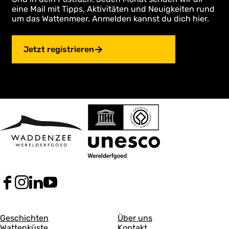
eine Mail mit Tipps, Aktivitäten und Neuigkeiten rund
um das Wattenmeer. Anmelden kannst du dich hier.
Jetzt registrieren
F
I
L
Y
a
n
i
o
c
s
n
u
A
A
e
t
k
T
Geschichten
Über uns
b
a
e
u
Wattenküste
Kontakt