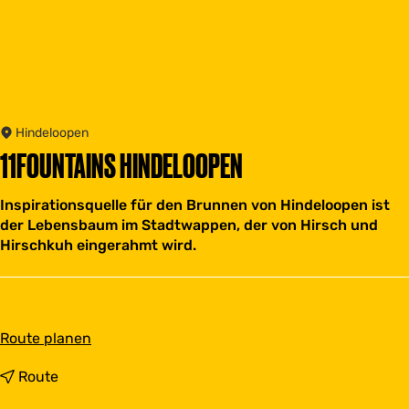
Hindeloopen
11FOUNTAINS HINDELOOPEN
Inspirationsquelle für den Brunnen von Hindeloopen ist
der Lebensbaum im Stadtwappen, der von Hirsch und
Hirschkuh eingerahmt wird.
b
Route planen
i
s
b
Route
1
i
1