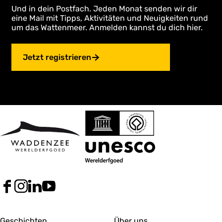
Und in dein Postfach. Jeden Monat senden wir dir
eine Mail mit Tipps, Aktivitäten und Neuigkeiten rund
um das Wattenmeer. Anmelden kannst du dich hier.
Jetzt registrieren
F
I
L
Y
a
n
i
o
c
s
n
u
e
t
k
T
Geschichten
Über uns