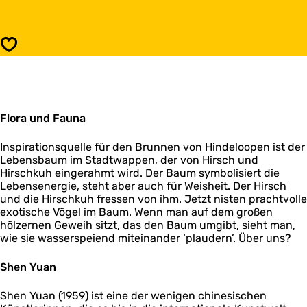
s
F
1
o
1
u
F
Speichern
n
o
t
u
a
n
i
t
n
a
s
Flora und Fauna
i
H
n
i
s
Inspirationsquelle für den Brunnen von Hindeloopen ist der
n
H
Lebensbaum im Stadtwappen, der von Hirsch und
d
i
Hirschkuh eingerahmt wird. Der Baum symbolisiert die
e
n
Lebensenergie, steht aber auch für Weisheit. Der Hirsch
l
d
und die Hirschkuh fressen von ihm. Jetzt nisten prachtvolle
o
e
exotische Vögel im Baum. Wenn man auf dem großen
o
l
hölzernen Geweih sitzt, das den Baum umgibt, sieht man,
p
o
wie sie wasserspeiend miteinander ‘plaudern’. Über uns?
e
o
n
p
Shen Yuan
e
n
Shen Yuan (1959) ist eine der wenigen chinesischen