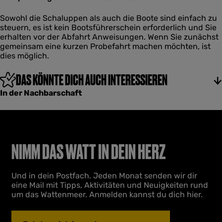
r
n
i
a
a
h
Sowohl die Schaluppen als auch die Boote sind einfach zu
n
e
D
steuern, es ist kein Bootsführerschein erforderlich und Sie
a
t
e
erhalten vor der Abfahrt Anweisungen. Wenn Sie zunächst
e
G
gemeinsam eine kurzen Probefahrt machen möchten, ist
t
r
dies möglich.
a
n
DAS KÖNNTE DICH AUCH INTERESSIEREN
a
e
In der Nachbarschaft
t
NIMM DAS WATT IN DEIN HERZ
Und in dein Postfach. Jeden Monat senden wir dir
eine Mail mit Tipps, Aktivitäten und Neuigkeiten rund
um das Wattenmeer. Anmelden kannst du dich hier.