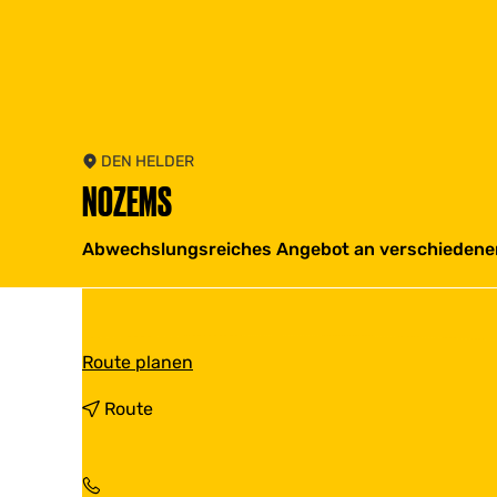
DEN HELDER
NOZEMS
Abwechslungsreiches Angebot an verschiedene
b
Route planen
i
s
b
Route
N
i
o
s
z
N
e
o