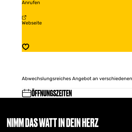
N
Anrufen
m
z
o
s
e
z
m
e
s
a
Webseite
m
b
s
N
o
z
Speichern
e
m
s
Abwechslungsreiches Angebot an verschiedenen
ÖFFNUNGSZEITEN
NIMM DAS WATT IN DEIN HERZ