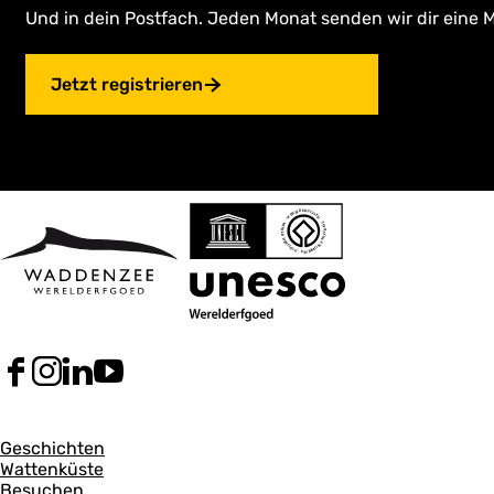
Und in dein Postfach. Jeden Monat senden wir dir eine M
Jetzt registrieren
F
I
L
Y
a
n
i
o
c
s
n
u
A
e
t
k
T
Geschichten
b
a
e
u
Wattenküste
l
o
g
d
b
Besuchen