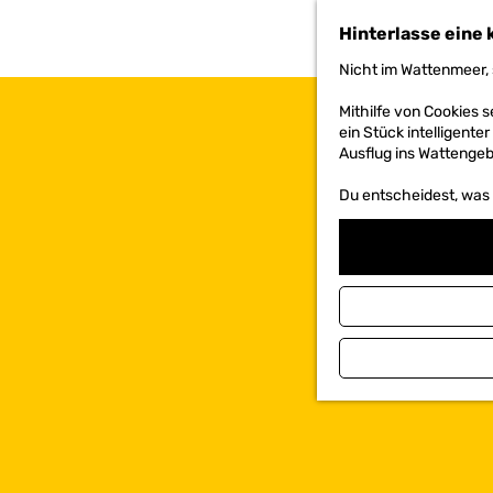
h
Hinterlasse eine 
e
n
Nicht im Wattenmeer, 
S
i
Mithilfe von Cookies
e
ein Stück intelligente
z
Ausflug ins Wattengebi
u
r
Du entscheidest, was d
H
o
m
e
p
a
g
e