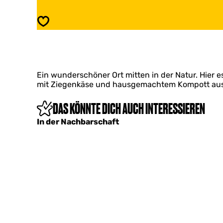
t
o
h
s
Speichern
u
t
y
h
s
u
V
y
l
s
i
Ein wunderschöner Ort mitten in der Natur. Hier 
V
e
mit Ziegenkäse und hausgemachtem Kompott aus a
l
l
i
a
e
DAS KÖNNTE DICH AUCH INTERESSIEREN
n
l
d
In der Nachbarschaft
a
n
d