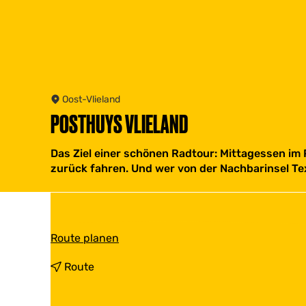
Oost-Vlieland
POSTHUYS VLIELAND
Das Ziel einer schönen Radtour: Mittagessen im
zurück fahren. Und wer von der Nachbarinsel Tex
b
Route planen
i
s
b
Route
P
i
o
s
s
P