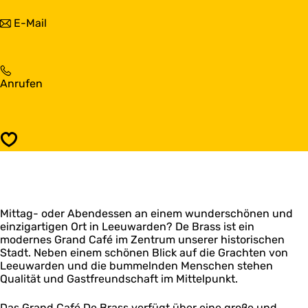
s
a
G
b
E-Mail
n
r
i
d
a
s
C
n
G
a
d
r
f
C
G
Anrufen
a
é
a
r
n
D
f
a
d
e
é
n
C
B
D
d
a
r
Speichern
e
C
f
a
B
a
é
s
r
f
D
s
a
é
e
s
D
B
s
Mittag- oder Abendessen an einem wunderschönen und
e
r
einzigartigen Ort in Leeuwarden? De Brass ist ein
B
a
modernes Grand Café im Zentrum unserer historischen
r
s
Stadt. Neben einem schönen Blick auf die Grachten von
a
s
Leeuwarden und die bummelnden Menschen stehen
s
Qualität und Gastfreundschaft im Mittelpunkt.
s
Das Grand Café De Brass verfügt über eine große und