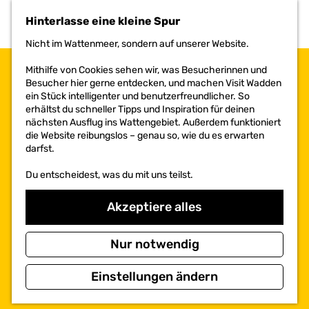
h
Hinterlasse eine kleine Spur
e
n
Nicht im Wattenmeer, sondern auf unserer Website.
S
i
Mithilfe von Cookies sehen wir, was Besucherinnen und
e
Besucher hier gerne entdecken, und machen Visit Wadden
z
ein Stück intelligenter und benutzerfreundlicher. So
u
erhältst du schneller Tipps und Inspiration für deinen
r
nächsten Ausflug ins Wattengebiet. Außerdem funktioniert
H
die Website reibungslos – genau so, wie du es erwarten
o
darfst.
m
e
Du entscheidest, was du mit uns teilst.
p
a
Akzeptiere alles
g
e
Nur notwendig
Einstellungen ändern