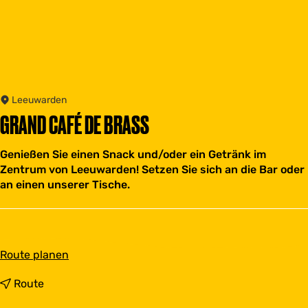
Leeuwarden
GRAND CAFÉ DE BRASS
Genießen Sie einen Snack und/oder ein Getränk im
Zentrum von Leeuwarden! Setzen Sie sich an die Bar oder
an einen unserer Tische.
b
Route planen
i
s
b
Route
G
i
r