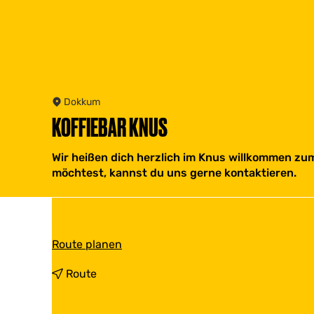
Dokkum
KOFFIEBAR KNUS
Wir heißen dich herzlich im Knus willkommen zum
möchtest, kannst du uns gerne kontaktieren.
b
Route planen
i
s
b
Route
K
i
o
s
ff
K