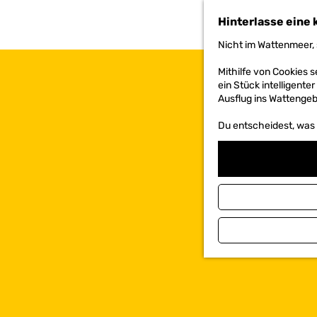
h
Hinterlasse eine 
e
n
Nicht im Wattenmeer, 
S
i
Mithilfe von Cookies
e
ein Stück intelligente
z
Ausflug ins Wattengebi
u
r
Du entscheidest, was d
H
o
m
e
p
a
g
e