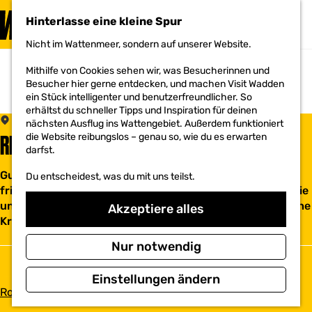
BESUCHEN
Hinterlasse eine kleine Spur
MENÜ
Nicht im Wattenmeer, sondern auf unserer Website.
G
e
Mithilfe von Cookies sehen wir, was Besucherinnen und
h
Besucher hier gerne entdecken, und machen Visit Wadden
e
ein Stück intelligenter und benutzerfreundlicher. So
n
erhältst du schneller Tipps und Inspiration für deinen
S
Bad Nieuweschans
nächsten Ausflug ins Wattengebiet. Außerdem funktioniert
i
RESTAURANT NORELL
die Website reibungslos – genau so, wie du es erwarten
e
darfst.
z
u
Gut, gesund und lecker genießen. Mit authentischen,
Du entscheidest, was du mit uns teilst.
r
frischen, innovativen und saisonalen Zutaten. Erleben Sie
H
o
unser Restaurant Norell und lassen Sie sich die natürliche
Akzeptiere alles
m
Kraft und Reinheit des Norden schmecken.
e
p
Nur notwendig
a
g
Einstellungen ändern
e
b
Route planen
i