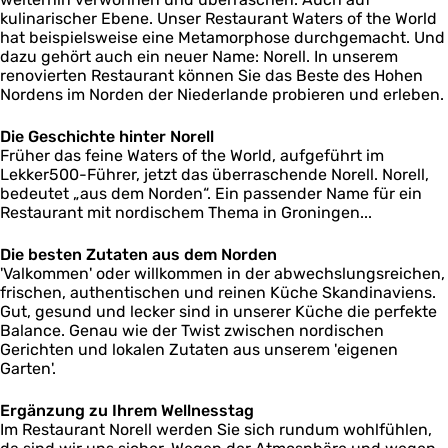
l
kulinarischer Ebene. Unser Restaurant Waters of the World
N
hat beispielsweise eine Metamorphose durchgemacht. Und
o
dazu gehört auch ein neuer Name: Norell. In unserem
r
renovierten Restaurant können Sie das Beste des Hohen
e
Nordens im Norden der Niederlande probieren und erleben.
l
l
Die Geschichte hinter Norell
Früher das feine Waters of the World, aufgeführt im
Lekker500-Führer, jetzt das überraschende Norell. Norell,
bedeutet „aus dem Norden“. Ein passender Name für ein
Restaurant mit nordischem Thema in Groningen...
Die besten Zutaten aus dem Norden
'Valkommen' oder willkommen in der abwechslungsreichen,
frischen, authentischen und reinen Küche Skandinaviens.
Gut, gesund und lecker sind in unserer Küche die perfekte
Balance. Genau wie der Twist zwischen nordischen
Gerichten und lokalen Zutaten aus unserem 'eigenen
Garten'.
Ergänzung zu Ihrem Wellnesstag
Im Restaurant Norell werden Sie sich rundum wohlfühlen,