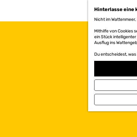
h
Hinterlasse eine 
e
n
Nicht im Wattenmeer, 
S
i
Mithilfe von Cookies
e
ein Stück intelligente
z
Ausflug ins Wattengebi
u
r
Du entscheidest, was d
H
o
m
e
p
a
g
e