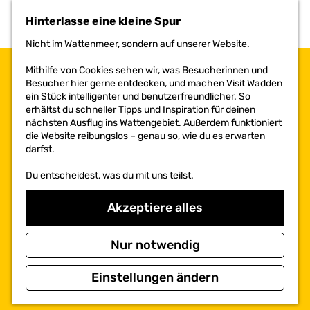
h
Hinterlasse eine kleine Spur
e
n
Nicht im Wattenmeer, sondern auf unserer Website.
S
i
Mithilfe von Cookies sehen wir, was Besucherinnen und
e
Besucher hier gerne entdecken, und machen Visit Wadden
z
ein Stück intelligenter und benutzerfreundlicher. So
u
erhältst du schneller Tipps und Inspiration für deinen
r
nächsten Ausflug ins Wattengebiet. Außerdem funktioniert
H
die Website reibungslos – genau so, wie du es erwarten
o
darfst.
m
e
Du entscheidest, was du mit uns teilst.
p
a
Akzeptiere alles
g
e
Nur notwendig
Einstellungen ändern