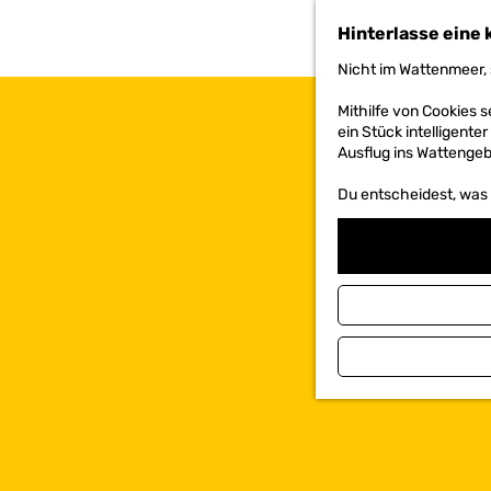
h
Hinterlasse eine 
e
n
Nicht im Wattenmeer, 
S
i
Mithilfe von Cookies
e
ein Stück intelligente
z
Ausflug ins Wattengebi
u
r
Du entscheidest, was d
H
o
m
e
p
a
g
e