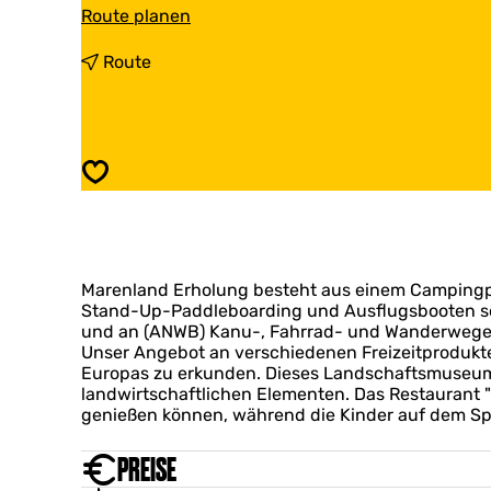
b
Route planen
i
s
b
Route
M
i
a
s
r
M
e
a
n
r
Speichern
l
e
a
n
n
l
d
a
R
n
e
Marenland Erholung besteht aus einem Campingpl
d
c
Stand-Up-Paddleboarding und Ausflugsbooten s
R
r
und an (ANWB) Kanu-, Fahrrad- und Wanderwegen 
e
e
Unser Angebot an verschiedenen Freizeitprodukten
c
a
Europas zu erkunden. Dieses Landschaftsmuseum b
r
t
landwirtschaftlichen Elementen. Das Restaurant "
e
i
genießen können, während die Kinder auf dem Spi
a
e
t
i
PREISE
e