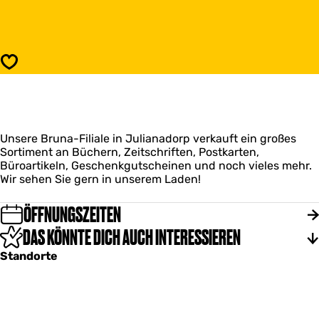
B
i
r
s
u
B
n
r
a
u
Speichern
E
n
i
a
n
E
k
i
a
n
u
Unsere Bruna-Filiale in Julianadorp verkauft ein großes
k
f
Sortiment an Büchern, Zeitschriften, Postkarten,
a
s
Büroartikeln, Geschenkgutscheinen und noch vieles mehr.
u
z
Wir sehen Sie gern in unserem Laden!
f
e
s
n
z
ÖFFNUNGSZEITEN
t
e
r
DAS KÖNNTE DICH AUCH INTERESSIEREN
n
u
t
Standorte
m
r
D
u
o
m
r
D
p
o