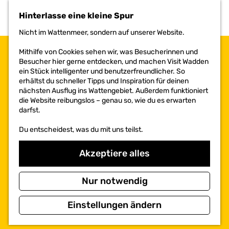
h
Hinterlasse eine kleine Spur
e
n
Nicht im Wattenmeer, sondern auf unserer Website.
S
i
Mithilfe von Cookies sehen wir, was Besucherinnen und
e
Besucher hier gerne entdecken, und machen Visit Wadden
z
ein Stück intelligenter und benutzerfreundlicher. So
u
erhältst du schneller Tipps und Inspiration für deinen
r
nächsten Ausflug ins Wattengebiet. Außerdem funktioniert
H
die Website reibungslos – genau so, wie du es erwarten
o
darfst.
m
e
Du entscheidest, was du mit uns teilst.
p
a
Akzeptiere alles
g
e
Nur notwendig
Einstellungen ändern