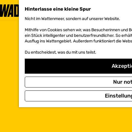
Hinterlasse eine kleine Spur
Nicht im Wattenmeer, sondern auf unserer Website.
G
e
Mithilfe von Cookies sehen wir, was Besucherinnen und 
h
ein Stück intelligenter und benutzerfreundlicher. So erhäl
e
Ausflug ins Wattengebiet. Außerdem funktioniert die Websi
n
S
Du entscheidest, was du mit uns teilst.
i
e
z
Akzeptie
u
r
H
Nur no
o
m
Einstellun
e
p
a
g
e