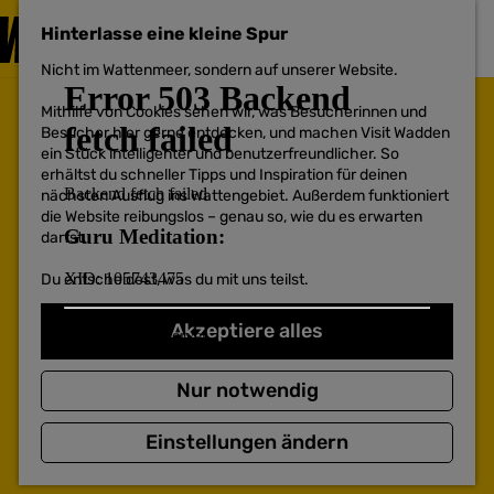
BESUCHEN
Hinterlasse eine kleine Spur
MENÜ
Nicht im Wattenmeer, sondern auf unserer Website.
G
e
Mithilfe von Cookies sehen wir, was Besucherinnen und
h
Besucher hier gerne entdecken, und machen Visit Wadden
e
ein Stück intelligenter und benutzerfreundlicher. So
n
erhältst du schneller Tipps und Inspiration für deinen
S
nächsten Ausflug ins Wattengebiet. Außerdem funktioniert
i
die Website reibungslos – genau so, wie du es erwarten
e
darfst.
z
u
Du entscheidest, was du mit uns teilst.
r
H
o
Akzeptiere alles
m
e
p
Nur notwendig
a
g
Einstellungen ändern
e