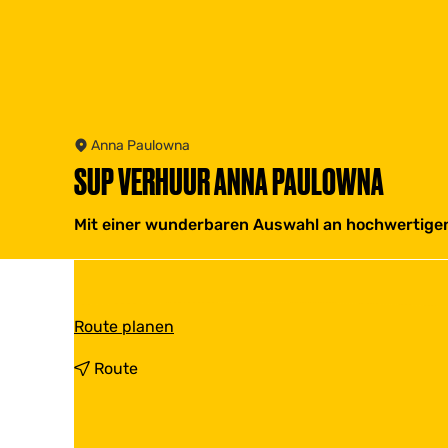
Anna Paulowna
SUP VERHUUR ANNA PAULOWNA
Mit einer wunderbaren Auswahl an hochwertigen 
b
Route planen
i
s
b
Route
S
i
u
s
p
S
v
u