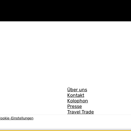
A
Über uns
Kontakt
l
Kolophon
l
Presse
Travel Trade
g
ookie-Einstellungen
e