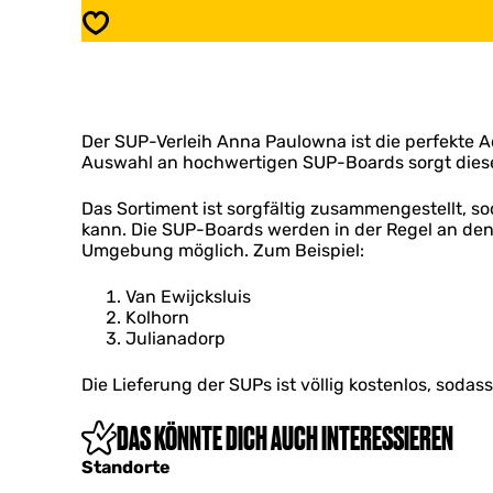
e
p
Speichern
r
v
h
e
u
r
u
h
r
u
A
Der SUP-Verleih Anna Paulowna ist die perfekte A
u
n
Auswahl an hochwertigen SUP-Boards sorgt dieser
r
n
A
a
n
Das Sortiment ist sorgfältig zusammengestellt, 
P
n
kann. Die SUP-Boards werden in der Regel an den
a
a
Umgebung möglich. Zum Beispiel:
u
P
l
a
Van Ewijcksluis
o
u
Kolhorn
w
l
Julianadorp
n
o
a
w
Die Lieferung der SUPs ist völlig kostenlos, sod
n
a
DAS KÖNNTE DICH AUCH INTERESSIEREN
Standorte