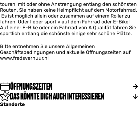
-
i
i
touren, mit oder ohne Anstrengung entlang den schönsten
t
n
B
k
e
Routen. Sie haben keine Helmpflicht auf dem Motorfahrrad.
e
F
i
e
t
Es ist möglich allein oder zusammen auf einem Roller zu
r
i
k
e
s
fahren. Oder lieber sportiv auf dem Fahrrad oder E-Bike!
,
e
e
n
V
Auf einer E-Bike oder ein Fahrrad von A Qualität fahren Sie
E
t
e
F
e
sportlich entlang die schönste einige sehr schöne Plätze.
-
s
n
i
r
B
V
F
e
h
i
e
Bitte entnehmen Sie unsere Allgemeinen
i
t
u
k
r
Geschäftsbedingungen und aktuelle Öffnungszeiten auf
e
s
u
e
h
www.fredsverhuur.nl
t
V
r
e
u
s
e
n
u
V
r
F
r
e
h
i
r
ÖFFNUNGSZEITEN
u
e
h
u
t
DAS KÖNNTE DICH AUCH INTERESSIEREN
u
r
s
u
V
Standorte
r
e
r
h
u
u