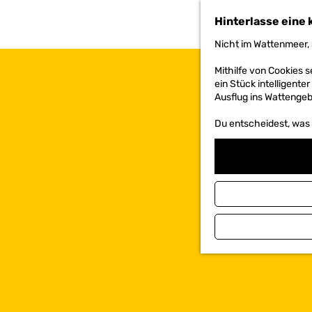
h
Hinterlasse eine 
e
n
Nicht im Wattenmeer, 
S
i
Mithilfe von Cookies
e
ein Stück intelligente
z
Ausflug ins Wattengebi
u
r
Du entscheidest, was d
H
o
m
e
p
a
g
e