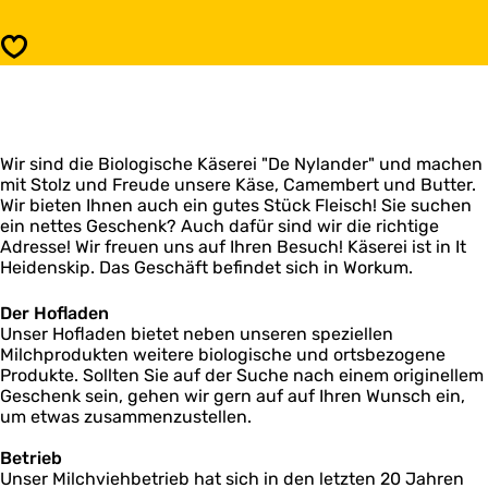
l
i
o
o
Speichern
g
l
i
o
s
g
c
i
h
s
e
Wir sind die Biologische Käserei "De Nylander" und machen
c
K
mit Stolz und Freude unsere Käse, Camembert und Butter.
h
ä
Wir bieten Ihnen auch ein gutes Stück Fleisch! Sie suchen
e
s
ein nettes Geschenk? Auch dafür sind wir die richtige
K
e
Adresse! Wir freuen uns auf Ihren Besuch! Käserei ist in It
ä
r
Heidenskip. Das Geschäft befindet sich in Workum.
s
e
e
i
r
Der Hofladen
"
e
Unser Hofladen bietet neben unseren speziellen
D
i
Milchprodukten weitere biologische und ortsbezogene
e
"
Produkte. Sollten Sie auf der Suche nach einem originellem
N
D
Geschenk sein, gehen wir gern auf auf Ihren Wunsch ein,
y
e
um etwas zusammenzustellen.
l
N
a
y
Betrieb
n
l
Unser Milchviehbetrieb hat sich in den letzten 20 Jahren