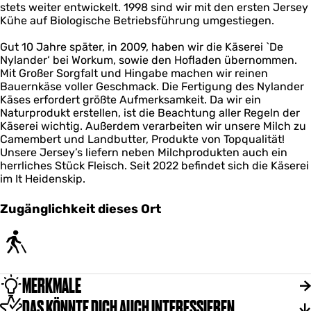
d
a
stets weiter entwickelt. 1998 sind wir mit den ersten Jersey
e
n
Kühe auf Biologische Betriebsführung umgestiegen.
r
d
"
e
Gut 10 Jahre später, in 2009, haben wir die Käserei `De
r
Nylander‘ bei Workum, sowie den Hofladen übernommen.
"
Mit Großer Sorgfalt und Hingabe machen wir reinen
Bauernkäse voller Geschmack. Die Fertigung des Nylander
Käses erfordert größte Aufmerksamkeit. Da wir ein
Naturprodukt erstellen, ist die Beachtung aller Regeln der
Käserei wichtig. Außerdem verarbeiten wir unsere Milch zu
Camembert und Landbutter, Produkte von Topqualität!
Unsere Jersey’s liefern neben Milchprodukten auch ein
herrliches Stück Fleisch. Seit 2022 befindet sich die Käserei
im It Heidenskip.
Zugänglichkeit dieses Ort
MERKMALE
DAS KÖNNTE DICH AUCH INTERESSIEREN