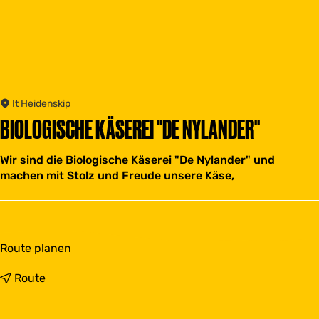
It Heidenskip
BIOLOGISCHE KÄSEREI "DE NYLANDER"
Wir sind die Biologische Käserei "De Nylander" und
machen mit Stolz und Freude unsere Käse,
b
Route planen
i
s
b
Route
B
i
i
s
o
B