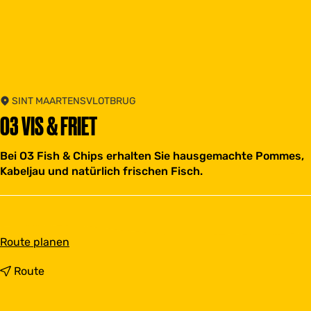
SINT MAARTENSVLOTBRUG
O3 VIS & FRIET
Bei O3 Fish & Chips erhalten Sie hausgemachte Pommes,
Kabeljau und natürlich frischen Fisch.
b
Route planen
i
s
b
Route
O
i
3
s
V
O