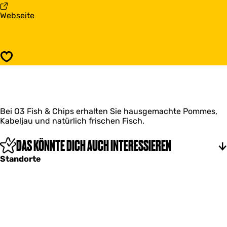
i
3
a
Webseite
s
V
b
&
i
O
F
s
3
r
&
V
i
F
Speichern
i
e
r
s
t
i
&
e
F
t
r
Bei O3 Fish & Chips erhalten Sie hausgemachte Pommes,
i
Kabeljau und natürlich frischen Fisch.
e
t
DAS KÖNNTE DICH AUCH INTERESSIEREN
Standorte