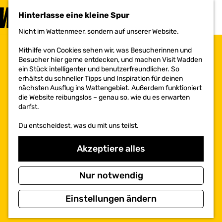
BESUCHEN
Hinterlasse eine kleine Spur
MENÜ
Nicht im Wattenmeer, sondern auf unserer Website.
G
e
Mithilfe von Cookies sehen wir, was Besucherinnen und
h
Besucher hier gerne entdecken, und machen Visit Wadden
e
ein Stück intelligenter und benutzerfreundlicher. So
n
erhältst du schneller Tipps und Inspiration für deinen
S
nächsten Ausflug ins Wattengebiet. Außerdem funktioniert
i
die Website reibungslos – genau so, wie du es erwarten
e
darfst.
z
u
Du entscheidest, was du mit uns teilst.
r
H
o
Akzeptiere alles
m
e
p
Nur notwendig
a
g
Einstellungen ändern
e