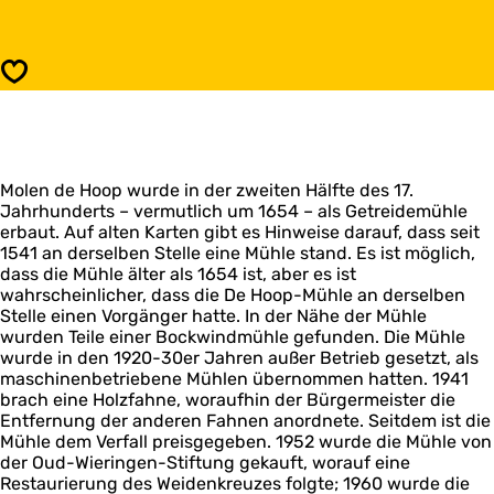
s
H
D
o
e
o
H
Speichern
p
o
o
p
Molen de Hoop wurde in der zweiten Hälfte des 17.
Jahrhunderts – vermutlich um 1654 – als Getreidemühle
erbaut. Auf alten Karten gibt es Hinweise darauf, dass seit
1541 an derselben Stelle eine Mühle stand. Es ist möglich,
dass die Mühle älter als 1654 ist, aber es ist
wahrscheinlicher, dass die De Hoop-Mühle an derselben
Stelle einen Vorgänger hatte. In der Nähe der Mühle
wurden Teile einer Bockwindmühle gefunden. Die Mühle
wurde in den 1920-30er Jahren außer Betrieb gesetzt, als
maschinenbetriebene Mühlen übernommen hatten. 1941
brach eine Holzfahne, woraufhin der Bürgermeister die
Entfernung der anderen Fahnen anordnete. Seitdem ist die
Mühle dem Verfall preisgegeben. 1952 wurde die Mühle von
der Oud-Wieringen-Stiftung gekauft, worauf eine
Restaurierung des Weidenkreuzes folgte; 1960 wurde die