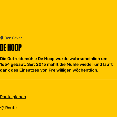
Den Oever
DE HOOP
Die Getreidemühle De Hoop wurde wahrscheinlich um
1654 gebaut. Seit 2015 mahlt die Mühle wieder und läuft
dank des Einsatzes von Freiwilligen wöchentlich.
b
Route planen
i
s
b
Route
D
i
e