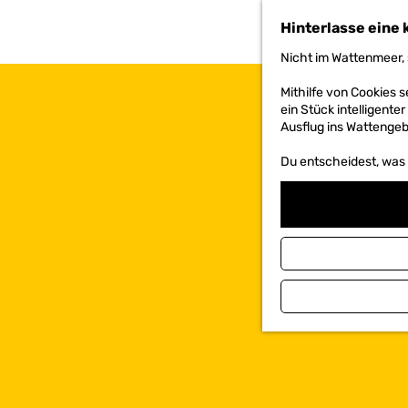
h
Hinterlasse eine 
e
n
Nicht im Wattenmeer, 
S
i
Mithilfe von Cookies
e
ein Stück intelligente
z
Ausflug ins Wattengebi
u
r
Du entscheidest, was d
H
o
m
e
p
a
g
e