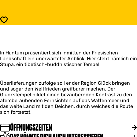
s
d
B
d
u
h
d
Speichern
i
d
s
h
t
i
i
s
s
t
c
In Hantum präsentiert sich inmitten der Friesischen
i
h
Landschaft ein unerwarteter Anblick: Hier steht nämlich ein
s
e
Stupa, ein tibetisch-buddhistischer Tempel.
c
s
h
Z
e
e
s
Überlieferungen zufolge soll er der Region Glück bringen
n
Z
und sogar den Weltfrieden greifbarer machen. Der
t
e
Glückstempel bildet einen bezaubernden Kontrast zu den
r
n
atemberaubenden Fernsichten auf das Wattenmeer und
u
t
das weite Land mit den Deichen, durch welches die Route
m
r
sich fortsetzt.
u
m
ÖFFNUNGSZEITEN