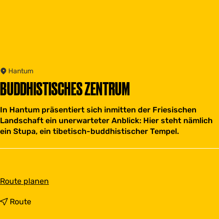
Hantum
BUDDHISTISCHES ZENTRUM
In Hantum präsentiert sich inmitten der Friesischen
Landschaft ein unerwarteter Anblick: Hier steht nämlich
ein Stupa, ein tibetisch-buddhistischer Tempel.
b
Route planen
i
s
b
Route
B
i
u