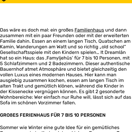
Speichern
F
e
r
l
n
a
n
e
i
F
m
h
a
e
a
i
a
m
n
m
l
u
l
h
i
i
s
Das wäre es doch mal: ein großes
â
Familienhaus
und dann
a
l
e
zusammen mit ein paar Freunden oder mit der erweiterten
n
u
i
n
Familie dahin. Essen an einem langen Tisch, Quatschen am
F
s
e
h
Kamin, Wanderungen am Watt und so richtig „old school“
a
n
a
Gesellschaftsspiele mit den Kindern spielen… It Dreamlân
m
h
u
hat so ein Haus: das ‚Famyljehûs‘ für 7 bis 10 Personen, mit
i
a
s
5 Schlafzimmern und 2 Badezimmern. Dieser authentische
l
u
Bauernhof atmet Atmosphäre und bietet gleichzeitig den
i
s
vollen Luxus eines modernen Hauses. Hier kann man
e
ausgiebig zusammen kochen, essen am langen Tisch im
n
alten Trakt und gemütlich klönen, während die Kinder in
h
der Kissenecke vergnügen können. Es gibt 2 gesonderte
a
Wohnbereiche: Wer einfach nur Ruhe will, lässt sich auf das
u
Sofa im schönen Vorzimmer fallen.
s
GROßES FERIENHAUS FÜR 7 BIS 10 PERSONEN
Sommer wie Winter eine gute Idee für ein gemütliches