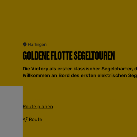
Harlingen
GOLDENE FLOTTE SEGELTOUREN
Die Victory als erster klassischer Segelcharter,
Willkommen an Bord des ersten elektrischen Seg
b
Route planen
i
s
b
Route
G
i
o
s
l
G