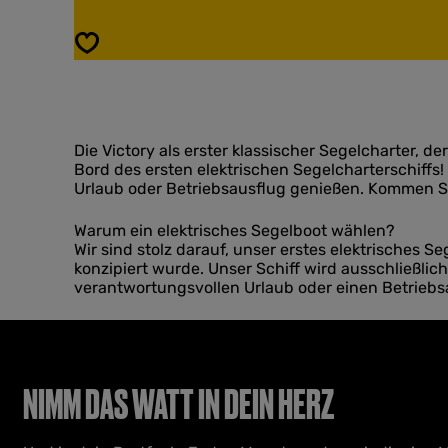
d
o
e
l
Speichern
n
d
e
e
F
n
l
e
o
F
t
Die Victory als erster klassischer Segelcharter, 
l
t
Bord des ersten elektrischen Segelcharterschiffs
o
e
Urlaub oder Betriebsausflug genießen. Kommen Si
t
S
t
e
e
Warum ein elektrisches Segelboot wählen?
g
S
Wir sind stolz darauf, unser erstes elektrisches 
e
e
konzipiert wurde. Unser Schiff wird ausschließli
l
g
verantwortungsvollen Urlaub oder einen Betrieb
t
e
o
l
u
t
r
o
e
u
NIMM DAS WATT IN DEIN HERZ
n
r
e
n