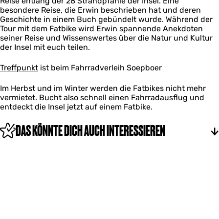
Reise entlang der 28 Strandpfähle der Insel. Eine
o
k
besondere Reise, die Erwin beschrieben hat und deren
g
o
Geschichte in einem Buch gebündelt wurde. Während der
o
Tour mit dem Fatbike wird Erwin spannende Anekdoten
g
seiner Reise und Wissenswertes über die Natur und Kultur
der Insel mit euch teilen.
Treffpunkt
ist beim Fahrradverleih Soepboer
Im Herbst und im Winter werden die Fatbikes nicht mehr
vermietet. Bucht also schnell einen Fahrradausflug und
entdeckt die Insel jetzt auf einem Fatbike.
DAS KÖNNTE DICH AUCH INTERESSIEREN