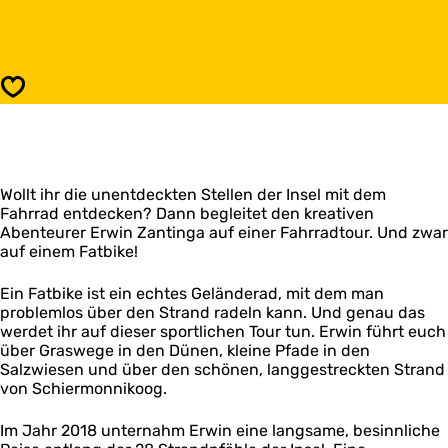
F
i
a
s
t
F
b
a
i
t
Speichern
k
b
e
i
T
k
o
e
u
T
r
Wollt ihr die unentdeckten Stellen der Insel mit dem
o
S
Fahrrad entdecken? Dann begleitet den kreativen
u
c
Abenteurer Erwin Zantinga auf einer Fahrradtour. Und zwar
r
h
auf einem Fatbike!
S
i
c
e
h
Ein Fatbike ist ein echtes Geländerad, mit dem man
r
i
problemlos über den Strand radeln kann. Und genau das
m
e
werdet ihr auf dieser sportlichen Tour tun. Erwin führt euch
o
r
über Graswege in den Dünen, kleine Pfade in den
n
m
Salzwiesen und über den schönen, langgestreckten Strand
n
o
von Schiermonnikoog.
i
n
k
n
Im Jahr 2018 unternahm Erwin eine langsame, besinnliche
o
i