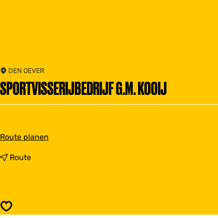
DEN OEVER
SPORTVISSERIJBEDRIJF G.M. KOOIJ
b
Route planen
i
s
b
Route
S
i
p
s
o
S
r
p
t
o
Speichern
v
r