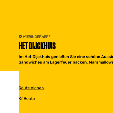
WIERINGERWERF
HET DIJCKHUIS
Im Het Dijckhuis genießen Sie eine schöne Auss
Sandwiches am Lagerfeuer backen, Marsmallows 
b
Route planen
i
s
b
Route
H
i
e
s
t
H