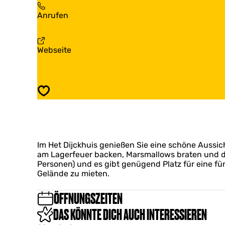
D
e
H
Anrufen
i
t
e
j
D
t
c
i
D
k
j
a
Webseite
i
h
c
b
j
u
k
H
c
i
h
e
k
s
u
t
h
Speichern
i
D
u
s
i
i
j
s
c
k
Im Het Dijckhuis genießen Sie eine schöne Aussi
h
am Lagerfeuer backen, Marsmallows braten und d
u
Personen) und es gibt genügend Platz für eine fü
i
Gelände zu mieten.
s
ÖFFNUNGSZEITEN
DAS KÖNNTE DICH AUCH INTERESSIEREN