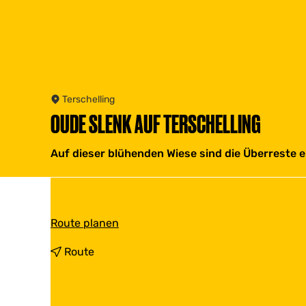
Terschelling
OUDE SLENK AUF TERSCHELLING
Auf dieser blühenden Wiese sind die Überreste e
b
Route planen
i
s
b
Route
O
i
u
s
d
O
e
u