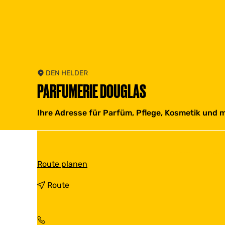
DEN HELDER
PARFUMERIE DOUGLAS
Ihre Adresse für Parfüm, Pflege, Kosmetik und 
b
Route planen
i
s
b
Route
P
i
a
s
r
P
f
a