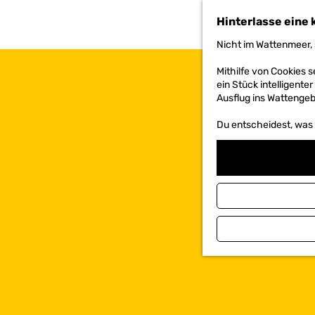
h
Hinterlasse eine 
e
n
Nicht im Wattenmeer, 
S
i
Mithilfe von Cookies
e
ein Stück intelligente
z
Ausflug ins Wattengebi
u
r
Du entscheidest, was d
H
o
m
e
p
a
g
e