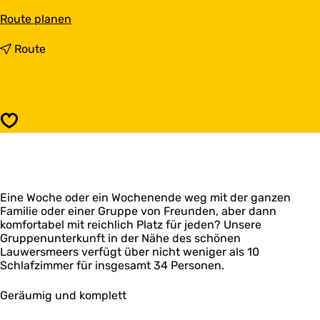
b
Route planen
i
s
b
Route
R
i
o
s
b
R
e
o
r
b
Speichern
s
e
u
r
m
s
R
u
e
m
c
Eine Woche oder ein Wochenende weg mit der ganzen
R
r
Familie oder einer Gruppe von Freunden, aber dann
e
e
komfortabel mit reichlich Platz für jeden? Unsere
c
a
Gruppenunterkunft in der Nähe des schönen
r
t
Lauwersmeers verfügt über nicht weniger als 10
e
i
Schlafzimmer für insgesamt 34 Personen.
a
e
t
i
Geräumig und komplett
e