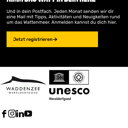
Und in dein Postfach. Jeden Monat senden wir dir
eine Mail mit Tipps, Aktivitäten und Neuigkeiten rund
um das Wattenmeer. Anmelden kannst du dich hier.
Jetzt registrieren
F
I
L
Y
a
n
i
o
c
s
n
u