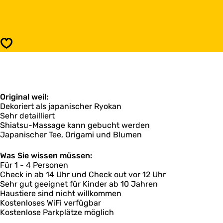
J
i
a
s
p
J
a
a
n
p
Speichern
i
a
s
n
c
i
h
s
e
c
s
Original weil:
h
R
Dekoriert als japanischer Ryokan
e
y
Sehr detailliert
s
o
Shiatsu-Massage kann gebucht werden
R
k
Japanischer Tee, Origami und Blumen
y
a
o
n
k
Was Sie wissen müssen:
B
a
Für 1 - 4 Personen
&
n
Check in ab 14 Uhr und Check out vor 12 Uhr
B
B
Sehr gut geeignet für Kinder ab 10 Jahren
&
Haustiere sind nicht willkommen
B
Kostenloses WiFi verfügbar
Kostenlose Parkplätze möglich