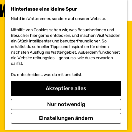
BESUCHEN
Hinterlasse eine kleine Spur
MENÜ
Nicht im Wattenmeer, sondern auf unserer Website.
G
e
Mithilfe von Cookies sehen wir, was Besucherinnen und
h
Besucher hier gerne entdecken, und machen Visit Wadden
e
ein Stück intelligenter und benutzerfreundlicher. So
n
erhältst du schneller Tipps und Inspiration für deinen
S
nächsten Ausflug ins Wattengebiet. Außerdem funktioniert
i
die Website reibungslos – genau so, wie du es erwarten
e
darfst.
z
u
Du entscheidest, was du mit uns teilst.
r
H
o
Akzeptiere alles
m
e
p
Nur notwendig
a
g
Einstellungen ändern
e