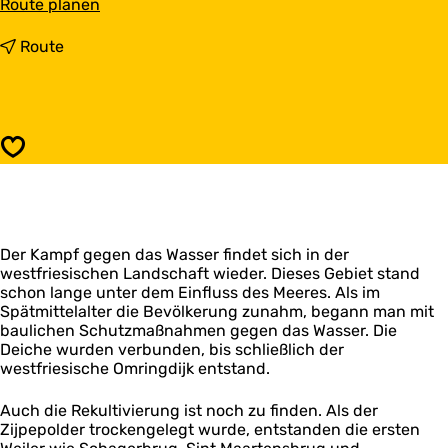
b
Route planen
i
s
b
Route
M
i
a
s
r
M
k
a
t
r
Speichern
S
k
c
t
h
S
a
c
g
h
e
Der Kampf gegen das Wasser findet sich in der
a
n
westfriesischen Landschaft wieder. Dieses Gebiet stand
g
schon lange unter dem Einfluss des Meeres. Als im
e
Spätmittelalter die Bevölkerung zunahm, begann man mit
n
baulichen Schutzmaßnahmen gegen das Wasser. Die
Deiche wurden verbunden, bis schließlich der
westfriesische Omringdijk entstand.
Auch die Rekultivierung ist noch zu finden. Als der
Zijpepolder trockengelegt wurde, entstanden die ersten