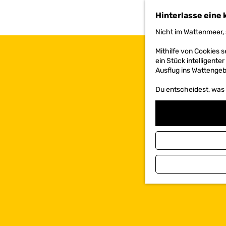
h
Hinterlasse eine 
e
n
Nicht im Wattenmeer, 
S
i
Mithilfe von Cookies
e
ein Stück intelligente
z
Ausflug ins Wattengebi
u
r
Du entscheidest, was d
H
o
m
e
p
a
g
e