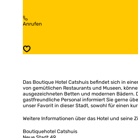
i
i
u
s
q
t
B
u
i
o
e
q
B
Anrufen
u
H
u
o
t
o
e
u
i
t
H
t
q
e
o
i
u
l
Speichern
t
q
e
C
e
u
H
a
l
e
o
t
C
H
t
s
a
o
e
h
t
Das Boutique Hotel Catshuis befindet sich in ei
t
l
u
s
von gemütlichen Restaurants und Museen, können S
e
C
i
h
ausgezeichneten Betten und modernen Bädern. Das
l
a
s
u
gastfreundliche Personal informiert Sie gerne übe
C
t
i
unser Favorit in dieser Stadt, sowohl für einen ku
a
s
s
t
h
s
Weitere Informationen über das Hotel und seine Z
u
h
i
u
s
Boutiquehotel Catshuis
i
Neue Stadt 49