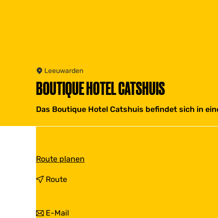
Leeuwarden
BOUTIQUE HOTEL CATSHUIS
Das Boutique Hotel Catshuis befindet sich in 
b
Route planen
i
s
b
Route
B
i
o
s
u
B
b
E-Mail
t
o