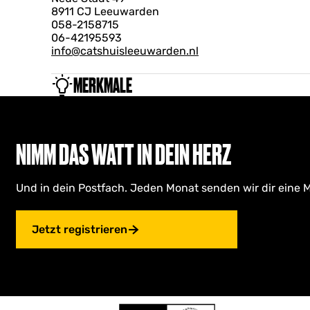
s
8911 CJ Leeuwarden
058-2158715
06-42195593
info@catshuisleeuwarden.nl
MERKMALE
NIMM DAS WATT IN DEIN HERZ
Und in dein Postfach. Jeden Monat senden wir dir eine M
Jetzt registrieren