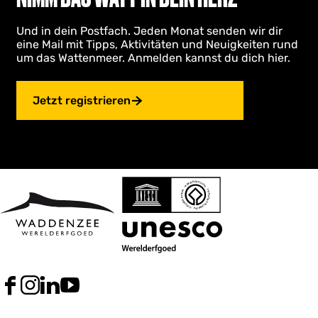
Und in dein Postfach. Jeden Monat senden wir dir
eine Mail mit Tipps, Aktivitäten und Neuigkeiten rund
um das Wattenmeer. Anmelden kannst du dich hier.
Jetzt registrieren
F
I
L
Y
a
n
i
o
c
s
n
u