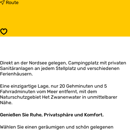
s
b
Route
A
i
a
s
n
A
N
a
o
n
Speichern
o
N
r
o
d
o
z
r
e
d
e
Direkt an der Nordsee gelegen, Campingplatz mit privaten
z
Sanitäranlagen an jedem Stellplatz und verschiedenen
e
Ferienhäusern.
e
Eine einzigartige Lage, nur 20 Gehminuten und 5
Fahrradminuten vom Meer entfernt, mit dem
Naturschutzgebiet Het Zwanenwater in unmittelbarer
Nähe.
Genießen Sie Ruhe, Privatsphäre und Komfort.
Wählen Sie einen geräumigen und schön gelegenen