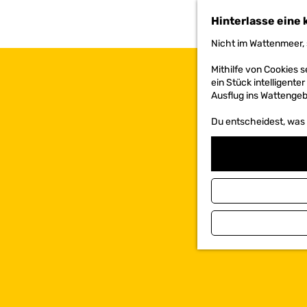
h
Hinterlasse eine 
e
n
Nicht im Wattenmeer, 
S
i
Mithilfe von Cookies
e
ein Stück intelligente
z
Ausflug ins Wattengebi
u
r
Du entscheidest, was d
H
o
m
e
p
a
g
e