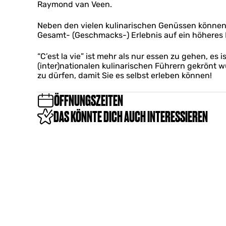
H
s
n
Raymond van Veen.
e
G
o
t
d
-
r
t
l
H
G
Neben den vielen kulinarischen Genüssen können 
a
e
a
o
r
Gesamt- (Geschmacks-) Erlebnis auf ein höheres
n
l
V
t
a
d
B
i
e
n
“C’est la vie” ist mehr als nur essen zu gehen, es 
H
e
e
l
d
(inter)nationalen kulinarischen Führern gekrönt w
o
a
-
B
H
zu dürfen, damit Sie es selbst erleben können!
t
t
G
e
o
e
r
r
a
t
l
ÖFFNUNGSZEITEN
i
a
t
e
B
x
n
r
l
DAS KÖNNTE DICH AUCH INTERESSIEREN
e
d
i
B
a
H
x
e
t
o
a
r
t
t
i
e
r
x
l
i
B
x
e
a
t
r
i