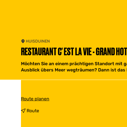
HUISDUINEN
RESTAURANT C' EST LA VIE - GRAND HO
Möchten Sie an einem prächtigen Standort mit g
Ausblick übers Meer wegträumen? Dann ist das Re
b
Route planen
i
s
b
Route
R
i
e
s
s
R