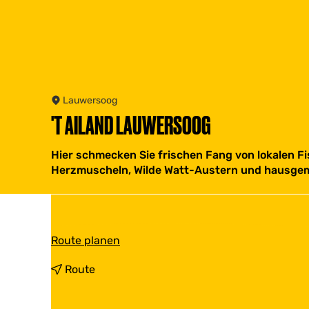
Lauwersoog
'T AILAND LAUWERSOOG
Hier schmecken Sie frischen Fang von lokalen Fi
Herzmuscheln, Wilde Watt-Austern und hausgem
b
Route planen
i
s
b
Route
'
i
t
s
A
'