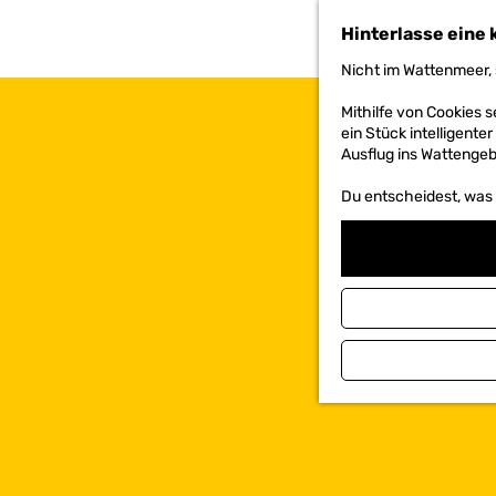
h
Hinterlasse eine 
e
n
Nicht im Wattenmeer, 
S
i
Mithilfe von Cookies
e
ein Stück intelligente
z
Ausflug ins Wattengebi
u
r
Du entscheidest, was d
H
o
m
e
p
a
g
e