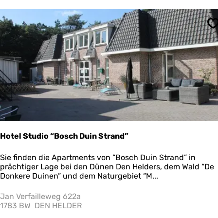
r
a
n
S
t
N
o
r
e
l
l
Hotel Studio “Bosch Duin Strand”
H
Sie finden die Apartments von “Bosch Duin Strand” in
o
prächtiger Lage bei den Dünen Den Helders, dem Wald “De
t
Donkere Duinen” und dem Naturgebiet “M...
e
l
Jan Verfailleweg 622a
S
1783 BW
DEN HELDER
t