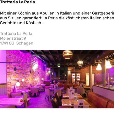
Trattoria La Perla
T
Mit einer Köchin aus Apulien in Italien und einer Gastgeberi
r
aus Sizilien garantiert La Perla die köstlichsten italienische
a
Gerichte und Köstlich...
t
t
Trattoria La Perla
o
Molenstraat 9
r
1741 GJ
Schagen
i
a
L
S
a
P
e
r
l
a