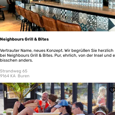
Neighbours Grill & Bites
N
Vertrauter Name, neues Konzept. Wir begrüßen Sie herzlich
e
bei Neighbours Grill & Bites. Pur, ehrlich, von der Insel und e
i
bisschen anders.
g
h
Strandweg 65
b
9164 KA
Buren
o
u
r
S
s
G
r
i
l