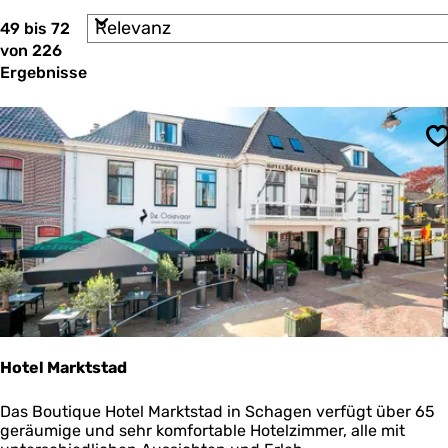
m
e
S
49 bis 72
ö
r
o
von 226
e
c
r
n
Ergebnisse
t
h
n
i
a
t
e
c
r
e
h
S
e
:
s
n
n
t
a
c
d
h
u
:
u
n
t
Hotel Marktstad
e
r
H
Das Boutique Hotel Marktstad in Schagen verfügt über 65
o
geräumige und sehr komfortable Hotelzimmer, alle mit
n