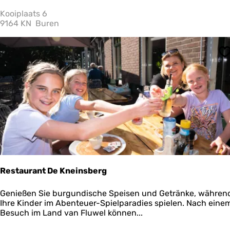
t
a
Kooiplaats 6
u
9164 KN
Buren
r
a
n
S
t
'
t
K
o
a
i
k
e
r
s
h
Restaurant De Kneinsberg
u
u
R
Genießen Sie burgundische Speisen und Getränke, währen
s
e
Ihre Kinder im Abenteuer-Spielparadies spielen. Nach eine
s
Besuch im Land van Fluwel können...
t