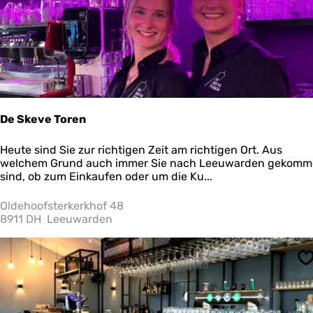
V
De Skeve Toren
D
Heute sind Sie zur richtigen Zeit am richtigen Ort. Aus
e
welchem Grund auch immer Sie nach Leeuwarden gekom
S
sind, ob zum Einkaufen oder um die Ku...
k
e
Oldehoofsterkerkhof 48
v
8911 DH
Leeuwarden
e
T
o
S
r
e
n