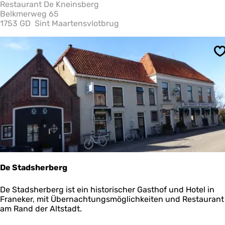
a
Restaurant De Kneinsberg
u
Belkmerweg 65
r
1753 GD
Sint Maartensvlotbrug
a
n
t
S
D
e
K
n
e
i
n
s
b
e
r
g
De Stadsherberg
D
De Stadsherberg ist ein historischer Gasthof und Hotel in
e
Franeker, mit Übernachtungsmöglichkeiten und Restaurant
S
am Rand der Altstadt.
t