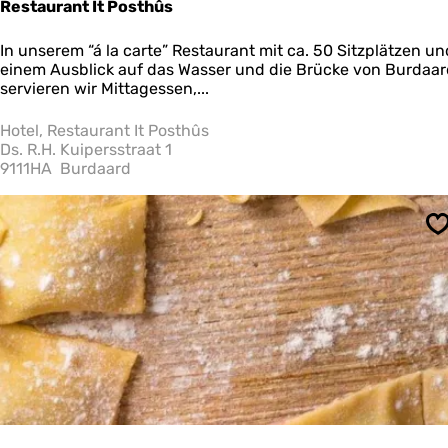
Restaurant It Posthûs
R
In unserem “á la carte” Restaurant mit ca. 50 Sitzplätzen un
e
einem Ausblick auf das Wasser und die Brücke von Burdaar
s
servieren wir Mittagessen,...
t
a
Hotel, Restaurant It Posthûs
u
Ds. R.H. Kuipersstraat 1
r
9111HA
Burdaard
a
n
t
S
I
t
P
o
s
t
h
û
s