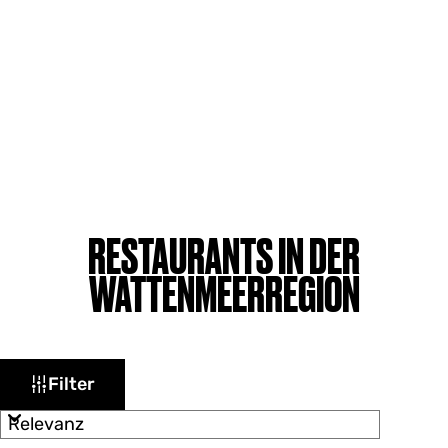
RESTAURANTS IN DER
WATTENMEERREGION
W
S
Filter
o
a
r
s
t
i