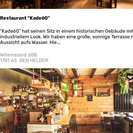
Restaurant “Kade60”
R
“Kade60” hat seinen Sitz in einem historischen Gebäude mi
e
industriellem Look. Wir haben eine große, sonnige Terrasse 
s
Aussicht aufs Wasser. Hie...
t
a
Willemsoord 60B
u
1781 AS
DEN HELDER
r
a
n
S
t
“
K
a
d
e
6
0
”