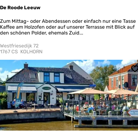
De Roode Leeuw
D
Zum Mittag- oder Abendessen oder einfach nur eine Tasse
e
Kaffee am Holzofen oder auf unserer Terrasse mit Blick auf
R
den schönen Polder, ehemals Zuid...
o
o
Westfriesedijk 72
d
1767 CS
KOLHORN
e
L
e
S
e
u
w