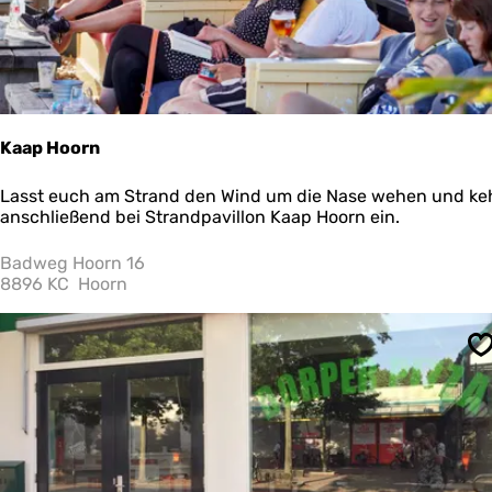
l
&
B
i
t
e
s
Kaap Hoorn
K
Lasst euch am Strand den Wind um die Nase wehen und ke
a
anschließend bei Strandpavillon Kaap Hoorn ein.
a
p
Badweg Hoorn 16
H
8896 KC
Hoorn
o
o
r
S
n