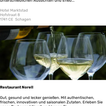
t
unterschiedlichen Aussichten und Erleb...
e
e
l
Hotel Marktstad
h
M
Hofstraat 8
m
a
1741 CE
Schagen
r
e
k
n
t
S
s
?
t
a
d
Restaurant Norell
R
Gut, gesund und lecker genießen. Mit authentischen,
e
frischen, innovativen und saisonalen Zutaten. Erleben Sie