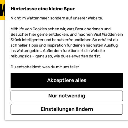
BESUCHEN
Hinterlasse eine kleine Spur
MENÜ
Nicht im Wattenmeer, sondern auf unserer Website.
G
e
Mithilfe von Cookies sehen wir, was Besucherinnen und
h
Besucher hier gerne entdecken, und machen Visit Wadden ein
e
Stück intelligenter und benutzerfreundlicher. So erhältst du
n
schneller Tipps und Inspiration für deinen nächsten Ausflug
S
ins Wattengebiet. Außerdem funktioniert die Website
i
reibungslos – genau so, wie du es erwarten darfst.
e
z
Du entscheidest, was du mit uns teilst.
u
r
H
Akzeptiere alles
o
m
e
Nur notwendig
p
a
Einstellungen ändern
g
e