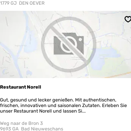
n
1779 GJ
DEN OEVER
d
e
W
S
i
e
l
e
n
Restaurant Norell
R
Gut, gesund und lecker genießen. Mit authentischen,
e
frischen, innovativen und saisonalen Zutaten. Erleben Sie
s
unser Restaurant Norell und lassen Si...
t
a
Weg naar de Bron 3
u
9693 GA
Bad Nieuweschans