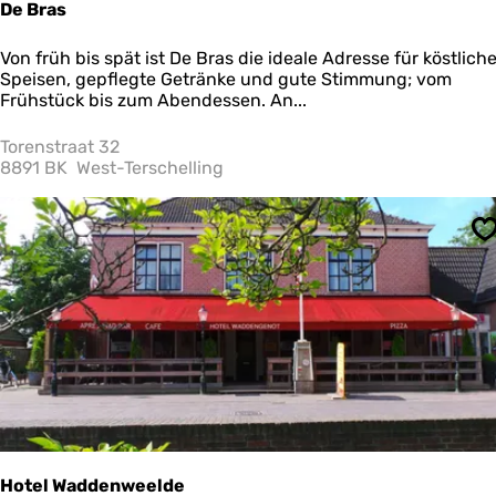
De Bras
D
Von früh bis spät ist De Bras die ideale Adresse für köstlich
e
Speisen, gepflegte Getränke und gute Stimmung; vom
B
Frühstück bis zum Abendessen. An...
r
a
Torenstraat 32
s
8891 BK
West-Terschelling
S
Hotel Waddenweelde