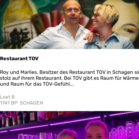
r
y
g
a
r
d
e
n
.
n
Restaurant TOV
l
R
Roy und Marlies, Besitzer des Restaurant TOV in Schagen s
e
stolz auf ihrem Restaurant. Bei TOV gibt es Raum für Wärme
s
und Raum für das TOV-Gefühl...
t
a
Loet 8
u
1741 BP
SCHAGEN
r
a
n
S
t
T
O