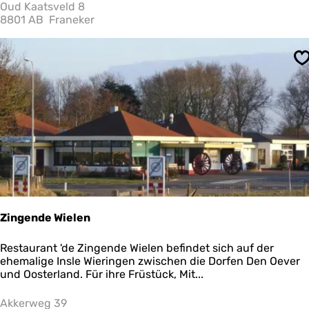
a
Oud Kaatsveld 8
d
8801 AB
Franeker
s
h
e
S
r
b
e
r
g
Zingende Wielen
Z
Restaurant 'de Zingende Wielen befindet sich auf der
i
ehemalige Insle Wieringen zwischen die Dorfen Den Oever
n
und Oosterland. Für ihre Früstück, Mit...
g
e
Akkerweg 39