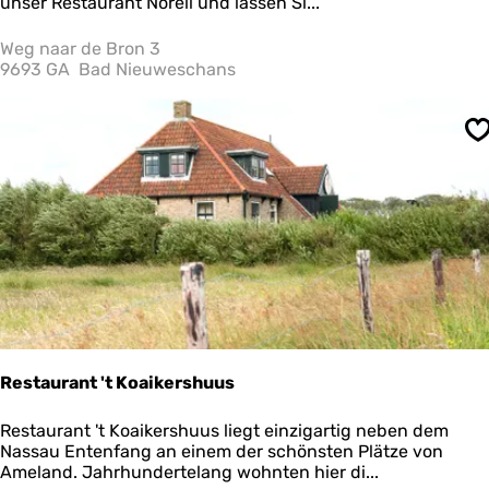
s
unser Restaurant Norell und lassen Si...
t
a
Weg naar de Bron 3
u
9693 GA
Bad Nieuweschans
r
a
n
S
t
N
o
r
e
l
l
Restaurant 't Koaikershuus
R
Restaurant 't Koaikershuus liegt einzigartig neben dem
e
Nassau Entenfang an einem der schönsten Plätze von
s
Ameland. Jahrhundertelang wohnten hier di...