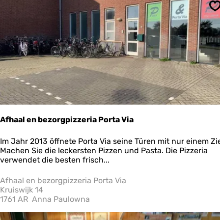
n
S
d
e
r
d
e
L
i
n
d
e
n
Afhaal en bezorgpizzeria Porta Via
A
Im Jahr 2013 öffnete Porta Via seine Türen mit nur einem Zie
f
Machen Sie die leckersten Pizzen und Pasta. Die Pizzeria
h
verwendet die besten frisch...
a
a
Afhaal en bezorgpizzeria Porta Via
l
Kruiswijk 14
e
1761 AR
Anna Paulowna
n
b