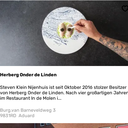
u
d
S
i
o
“
B
o
s
c
h
D
u
i
n
Herberg Onder de Linden
S
t
H
Steven Klein Nijenhuis ist seit Oktober 2016 stolzer Besitzer
r
e
von Herberg Onder de Linden. Nach vier großartigen Jahre
a
r
im Restaurant In de Molen i...
n
b
d
e
Burg.van Barneveldweg 3
”
r
9831RD
Aduard
g
O