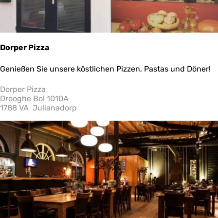
Dorper Pizza
D
Genießen Sie unsere köstlichen Pizzen, Pastas und Döner!
o
r
Dorper Pizza
p
Drooghe Bol 1010A
e
1788 VA
Julianadorp
r
P
i
S
z
z
a