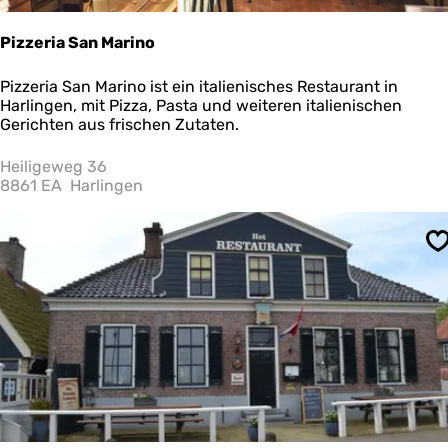
Pizzeria San Marino
P
Pizzeria San Marino ist ein italienisches Restaurant in
i
Harlingen, mit Pizza, Pasta und weiteren italienischen
z
Gerichten aus frischen Zutaten.
z
e
Heiligeweg 36
r
8861 EA
Harlingen
i
a
S
S
a
n
M
a
r
i
n
o