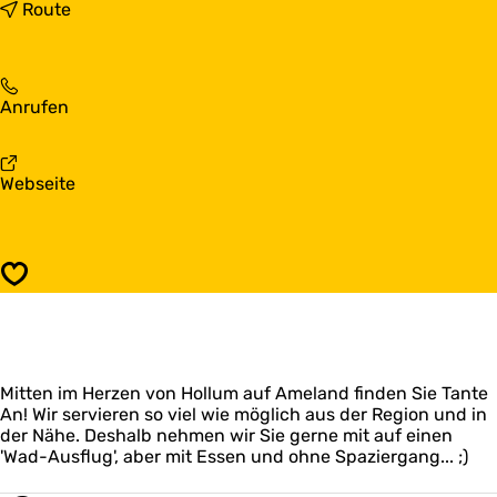
s
b
Route
G
i
a
s
s
G
t
a
G
Anrufen
s
s
a
t
t
s
ä
s
t
t
t
a
Webseite
s
t
ä
b
t
e
t
G
ä
A
t
a
t
u
e
s
t
n
Speichern
A
t
e
t
u
s
A
i
n
t
u
e
t
ä
n
A
i
t
t
'
e
Mitten im Herzen von Hollum auf Ameland finden Sie Tante
t
i
n
A
An! Wir servieren so viel wie möglich aus der Region und in
e
e
'
der Nähe. Deshalb nehmen wir Sie gerne mit auf einen
A
A
n
'Wad-Ausflug', aber mit Essen und ohne Spaziergang... ;)
u
'
n
n