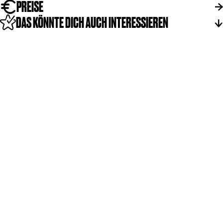
t
PREISE
i
DAS KÖNNTE DICH AUCH INTERESSIEREN
e
A
'
n