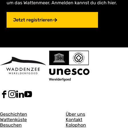
um das Wattenmeer. Anmelden kannst du dich hier.
Jetzt registrieren
F
I
L
Y
a
n
i
o
c
s
n
u
A
A
e
t
k
T
Geschichten
Über uns
b
a
e
u
Wattenküste
Kontakt
l
l
o
g
d
b
Besuchen
Kolophon