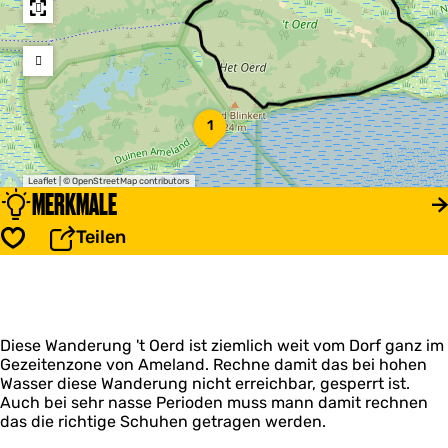
r
r
e
e
s
s
s
s
1
Leaflet
|
© OpenStreetMap contributors
MERKMALE
Teilen
Speichern
Diese Wanderung 't Oerd ist ziemlich weit vom Dorf ganz im
Gezeitenzone von Ameland. Rechne damit das bei hohen
Wasser diese Wanderung nicht erreichbar, gesperrt ist.
Auch bei sehr nasse Perioden muss mann damit rechnen
das die richtige Schuhen getragen werden.