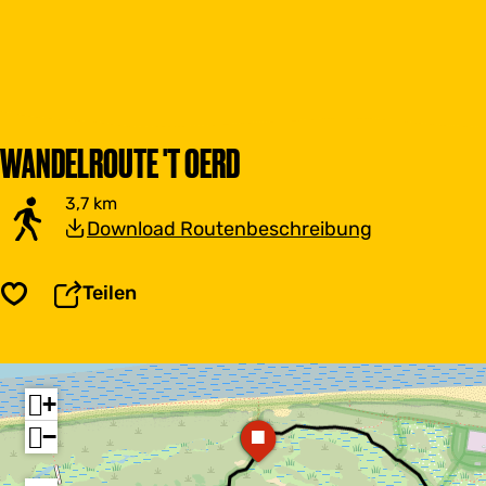
WANDELROUTE 'T OERD
3,7 km
Download Routenbeschreibung
Teilen
Speichern
+
a
a
−
d
d
d
d