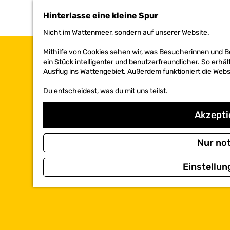
h
Hinterlasse eine kleine Spur
e
n
Nicht im Wattenmeer, sondern auf unserer Website.
S
i
Mithilfe von Cookies sehen wir, was Besucherinnen und 
e
ein Stück intelligenter und benutzerfreundlicher. So erhäl
z
Ausflug ins Wattengebiet. Außerdem funktioniert die Websi
u
r
Du entscheidest, was du mit uns teilst.
H
o
Akzeptie
m
e
p
Nur no
a
g
e
Einstellun