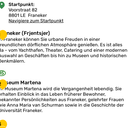
Startpunkt:
Voorstraat 82
8801 LE
Franeker
Navigiere zum Startpunkt
F
Franeker (Frjentsjer)
1
In Franeker können Sie urbane Freuden in einer
a
freundlichen dörflichen Atmosphäre genießen. Es ist alles
n
da - vom Yachthafen, Theater, Catering und einer modernen
e
Auswahl an Geschäften bis hin zu Museen und historischen
k
Denkmälern.
e
15
F
M
Museum Martena
2
u
Im Museum Martena wird die Vergangenheit lebendig. Sie
s
erhalten Einblick in das Leben früherer Bewohner,
e
e
bekannter Persönlichkeiten aus Franeker, gelehrter Frauen
n
u
wie Anna Maria van Schurman sowie in die Geschichte der
m
Universität Franeker.
s
M
a
3
e