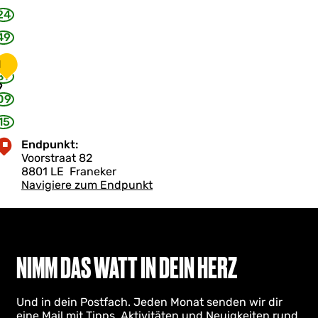
e
24
s
a
49
s
1
87
9
09
15
Endpunkt:
Voorstraat 82
8801 LE
Franeker
Navigiere zum Endpunkt
NIMM DAS WATT IN DEIN HERZ
Und in dein Postfach. Jeden Monat senden wir dir
eine Mail mit Tipps, Aktivitäten und Neuigkeiten rund