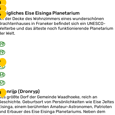
4
e
5
n
K
Königliches Eise Eisinga Planetarium
6
a
ö
An der Decke des Wohnzimmers eines wunderschönen
n
Grachtenhauses in Franeker befindet sich ein UNESCO-
Welterbe und das älteste noch funktionierende Planetarium
g
der Welt.
09
c
h
29
e
s
7
E
92
44
s
e
61
E
D
Dronrijp (Dronryp)
8
s
Das größte Dorf der Gemeinde Waadhoeke, reich an
o
Geschichte. Geburtsort von Persönlichkeiten wie Eise Jeltes
n
n
Eisinga, einem berühmten Amateur-Astronomen, Patrioten
g
und Erbauer des Eise Eisinga Planetariums. Neben dem
a