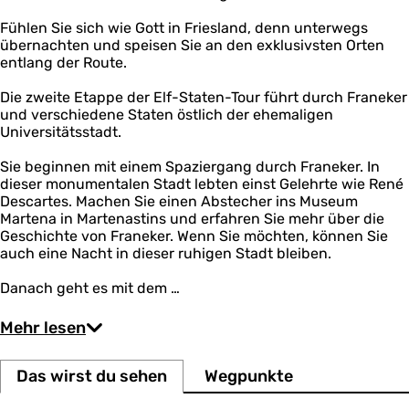
B
d
l
e
e
Fühlen Sie sich wie Gott in Friesland, denn unterwegs
a
a
m
übernachten und speisen Sie an den exklusivsten Orten
n
r
a
entlang der Route.
e
s
t
Die zweite Etappe der Elf-Staten-Tour führt durch Franeker
a
und verschiedene Staten östlich der ehemaligen
r
Universitätsstadt.
i
u
m
Sie beginnen mit einem Spaziergang durch Franeker. In
dieser monumentalen Stadt lebten einst Gelehrte wie René
Descartes. Machen Sie einen Abstecher ins Museum
Martena in Martenastins und erfahren Sie mehr über die
Geschichte von Franeker. Wenn Sie möchten, können Sie
auch eine Nacht in dieser ruhigen Stadt bleiben.
Danach geht es mit dem …
Mehr lesen
Das wirst du sehen
Wegpunkte