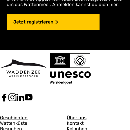
um das Wattenmeer. Anmelden kannst du dich hier.
Jetzt registrieren
F
I
L
Y
a
n
i
o
c
s
n
u
A
A
e
t
k
T
Geschichten
Über uns
b
a
e
u
Wattenküste
Kontakt
l
l
o
g
d
b
Besuchen
Kolophon