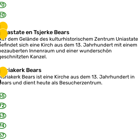
70
a
e
20
e
h
e
1
n
U
Uniastate en Tsjerke Bears
1
6
k
n
Auf dem Gelände des kulturhistorischem Zentrum Uniastate
7
befindet sich eine Kirch aus dem 13. Jahrhundert mit einem
a
bezauberten Innenraum und einer wunderschön
c
s
geschnitzten Kanzel.
h
e
a
M
Mariakerk Bears
1
a
Mariakerk Bears ist eine Kirche aus dem 13. Jahrhundert in
e
8
Bears und dient heute als Besucherzentrum.
e
n
a
65
T
k
s
e
72
e
53
k
B
74
k
e
e
a
67
B