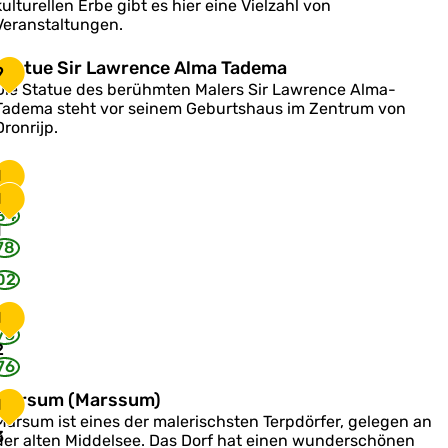
kulturellen Erbe gibt es hier eine Vielzahl von
P
Veranstaltungen.
p
a
S
Statue Sir Lawrence Alma Tadema
9
n
D
Die Statue des berühmten Malers Sir Lawrence Alma-
e
a
Tadema steht vor seinem Geburtshaus im Zentrum von
o
Dronrijp.
a
n
u
e
y
1
S
u
p
1
0
m
84
1
L
78
a
w
02
e
1
n
75
2
c
76
e
A
M
Marsum (Marssum)
1
a
Marsum ist eines der malerischsten Terpdörfer, gelegen an
m
3
der alten Middelsee. Das Dorf hat einen wunderschönen
a