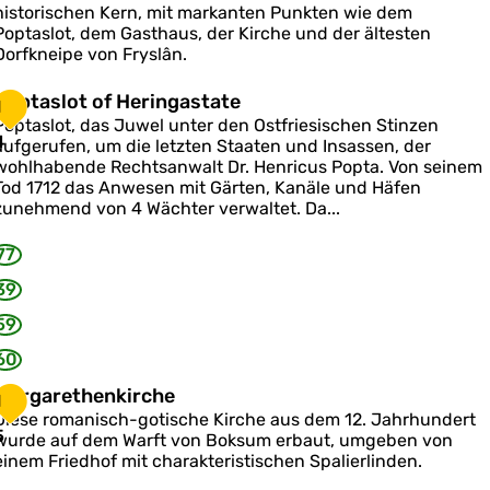
s
historischen Kern, mit markanten Punkten wie dem
T
u
Poptaslot, dem Gasthaus, der Kirche und der ältesten
a
m
Dorfkneipe von Fryslân.
d
e
M
P
Poptaslot of Heringastate
m
1
a
o
a
Poptaslot, das Juwel unter den Ostfriesischen Stinzen
p
4
aufgerufen, um die letzten Staaten und Insassen, der
s
wohlhabende Rechtsanwalt Dr. Henricus Popta. Von seinem
s
a
Tod 1712 das Anwesen mit Gärten, Kanäle und Häfen
u
s
zunehmend von 4 Wächter verwaltet. Da...
m
o
77
o
39
59
H
e
60
M
Margarethenkirche
1
n
a
Diese romanisch-gotische Kirche aus dem 12. Jahrhundert
g
5
wurde auf dem Warft von Boksum erbaut, umgeben von
a
g
einem Friedhof mit charakteristischen Spalierlinden.
s
a