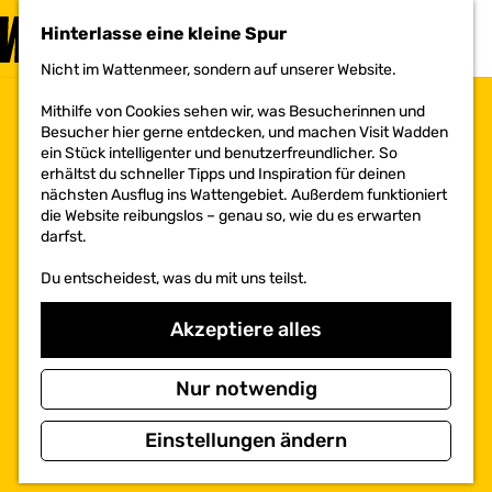
BESUCHEN
Hinterlasse eine kleine Spur
MENÜ
Nicht im Wattenmeer, sondern auf unserer Website.
G
e
Mithilfe von Cookies sehen wir, was Besucherinnen und
h
Besucher hier gerne entdecken, und machen Visit Wadden
e
ein Stück intelligenter und benutzerfreundlicher. So
n
erhältst du schneller Tipps und Inspiration für deinen
S
nächsten Ausflug ins Wattengebiet. Außerdem funktioniert
i
die Website reibungslos – genau so, wie du es erwarten
e
darfst.
z
u
Du entscheidest, was du mit uns teilst.
r
H
o
Akzeptiere alles
m
e
p
Nur notwendig
a
g
Einstellungen ändern
e