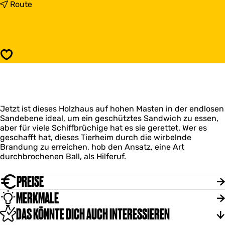
s
b
Route
H
i
o
s
l
H
z
o
h
l
Speichern
a
z
u
h
s
a
a
u
u
s
f
Jetzt ist dieses Holzhaus auf hohen Masten in der endlosen
a
h
Sandebene ideal, um ein geschütztes Sandwich zu essen,
u
o
aber für viele Schiffbrüchige hat es sie gerettet. Wer es
f
h
geschafft hat, dieses Tierheim durch die wirbelnde
h
e
Brandung zu erreichen, hob den Ansatz, eine Art
o
n
durchbrochenen Ball, als Hilferuf.
h
M
e
a
n
PREISE
s
M
t
MERKMALE
a
e
s
DAS KÖNNTE DICH AUCH INTERESSIEREN
n
t
e