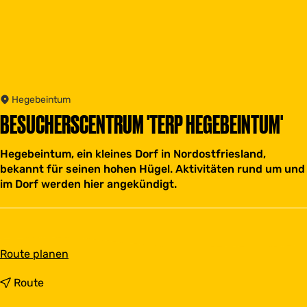
Hegebeintum
BESUCHERSCENTRUM 'TERP HEGEBEINTUM'
Hegebeintum, ein kleines Dorf in Nordostfriesland,
bekannt für seinen hohen Hügel. Aktivitäten rund um und
im Dorf werden hier angekündigt.
b
Route planen
i
s
b
Route
B
i
e