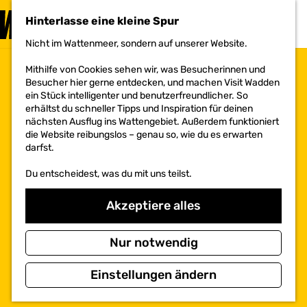
BESUCHEN
Hinterlasse eine kleine Spur
MENÜ
Nicht im Wattenmeer, sondern auf unserer Website.
G
e
Mithilfe von Cookies sehen wir, was Besucherinnen und
h
Besucher hier gerne entdecken, und machen Visit Wadden
e
ein Stück intelligenter und benutzerfreundlicher. So
n
erhältst du schneller Tipps und Inspiration für deinen
S
nächsten Ausflug ins Wattengebiet. Außerdem funktioniert
i
die Website reibungslos – genau so, wie du es erwarten
e
darfst.
z
u
Du entscheidest, was du mit uns teilst.
r
H
o
Akzeptiere alles
m
e
p
Nur notwendig
a
g
Einstellungen ändern
e