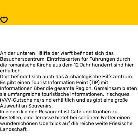
s
s
B
u
e
c
s
Speichern
h
u
e
c
r
h
s
e
c
r
e
An der unteren Hälfte der Warft befindet sich das
s
n
Besucherscentrum. Eintrittskarten für Fuhrungen durch
c
t
die romanische Kirche aus dem 12 Jahr hunderrt sind hier
e
r
erhältich.
n
u
Dort befindet sich auch das Archäologische Hilfszentrum.
t
m
Es gibt einen Tourist Information Point (TIP) mit
r
'
Informationen über die gesamte Region. Gemeinsam bieten
u
T
sie umfangreiche touristische Informationen. Irischques
m
e
(VVV-Gutscheine) sind erhältlich und es gibt eine große
'
r
Auswahl an Souvenirs.
T
p
In einem kleinen Resaurant ist Café und Kuchen zu
e
H
bestellen, eine Terrasse bietet bei schönem Wetter einen
r
e
wunderschönen Überblick auf die reiche weite Friesische
p
g
Landschaft.
H
e
e