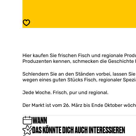
l
s
u
B
e
l
F
u
Speichern
o
e
o
F
d
o
M
o
a
d
r
Hier kaufen Sie frischen Fisch und regionale Produ
M
k
Produzenten kennen, schmecken die Geschichte h
a
t
r
W
k
Schlendern Sie an den Ständen vorbei, lassen S
i
t
wegen eines guten Stücks Fisch, regionaler Spez
e
W
r
i
Jede Woche. Frisch, pur und regional.
i
e
n
r
Der Markt ist vom 26. März bis Ende Oktober wöch
g
i
e
n
n
WANN
g
e
DAS KÖNNTE DICH AUCH INTERESSIEREN
n