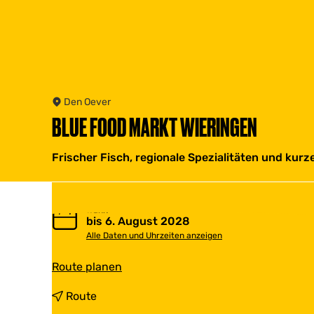
Den Oever
BLUE FOOD MARKT WIERINGEN
Frischer Fisch, regionale Spezialitäten und kurz
Wann
bis 6. August 2028
Alle Daten und Uhrzeiten anzeigen
b
Route planen
i
s
b
Route
B
i