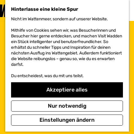
BESUCHEN
Hinterlasse eine kleine Spur
MENÜ
Nicht im Wattenmeer, sondern auf unserer Website.
G
e
Mithilfe von Cookies sehen wir, was Besucherinnen und
h
Besucher hier gerne entdecken, und machen Visit Wadden
e
ein Stück intelligenter und benutzerfreundlicher. So
n
erhältst du schneller Tipps und Inspiration für deinen
S
nächsten Ausflug ins Wattengebiet. Außerdem funktioniert
i
die Website reibungslos – genau so, wie du es erwarten
e
darfst.
z
u
Du entscheidest, was du mit uns teilst.
r
H
o
Akzeptiere alles
m
e
p
Nur notwendig
a
g
Einstellungen ändern
e