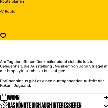
b
Route planen
i
s
b
Route
O
i
p
s
e
O
n
p
M
e
Speichern
o
n
n
M
u
o
m
n
e
u
n
Am Tag der offenen Denkmäler bietet sich die letzte
m
t
Gelegenheit, die Ausstellung „Musiker“ von John Striegel in
e
e
der Hippolytuskirche zu besichtigen.
n
n
t
d
e
Darüber hinaus gibt es einen durchgehenden Auftritt der
a
n
Hokum Jugband.
g
d
b
a
WANN
i
g
j
b
DAS KÖNNTE DICH AUCH INTERESSIEREN
d
i