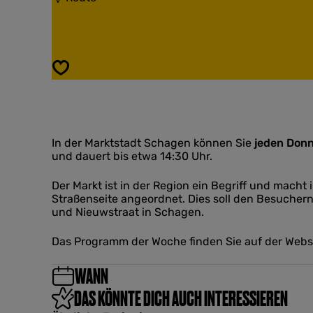
W
i
e
s
e
W
k
e
m
e
Speichern
a
k
r
m
k
a
t
r
S
k
c
In der Marktstadt Schagen können Sie
t
jeden Don
h
und dauert bis etwa 14:30 Uhr.
S
a
c
g
h
Der Markt ist in der Region ein Begriff und mach
e
a
Straßenseite angeordnet. Dies soll den Besucher
n
g
und Nieuwstraat in Schagen.
e
n
Das Programm der Woche finden Sie auf der Web
WANN
DAS KÖNNTE DICH AUCH INTERESSIEREN