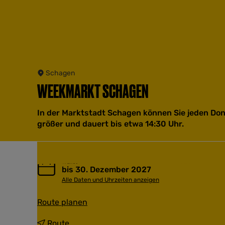
Schagen
WEEKMARKT SCHAGEN
In der Marktstadt Schagen können Sie jeden Do
größer und dauert bis etwa 14:30 Uhr.
Wann
bis 30. Dezember 2027
Alle Daten und Uhrzeiten anzeigen
b
Route planen
i
s
b
Route