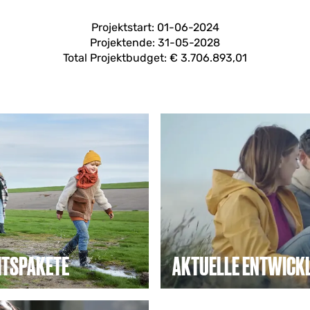
Projektstart: 01-06-2024
Projektende: 31-05-2028
Total Projektbudget: € 3.706.893,01
A
k
t
u
e
l
l
e
E
n
t
EITSPAKETE
AKTUELLE ENTWICK
w
i
c
iche Arbeitspakete, die
Was passiert im Rahmen v
k
igkeitszielen beitragen.
Ergebnisse, Partnergeschi