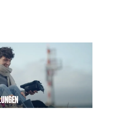
LUNGEN
on WattenVision? Entdecken Sie die neuesten
chten und Projekte in unserem Online-