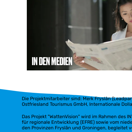
ü
n
b
d
e
e
r
n
d
M
i
e
e
d
A
i
r
e
b
n
IN DEN MEDIEN
e
i
t
s
p
a
k
e
Die Projektmitarbeiter sind: Merk Fryslân (Leadp
t
Ostfriesland Tourismus GmbH, Internationale Do
e
Das Projekt "WattenVision" wird im Rahmen des 
für regionale Entwicklung (EFRE) sowie vom nie
den Provinzen Fryslân und Groningen, begleitet