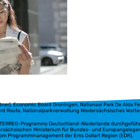
l
Magazin.
u
n
g
e
n
artner), Economic Board Groningen, Nationaal Park De Alde 
llard Route, Nationalparkverwaltung Niedersächsisches Wa
INTERREG-Programms Deutschland-Niederlande durchgeführt
dersächsischen Ministerium für Bundes- und Europangelegen
 vom Programmmanagement der Ems Dollart Region (EDR).