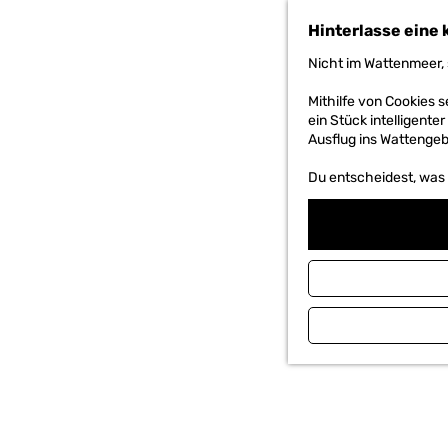
h
Hinterlasse eine 
e
n
Nicht im Wattenmeer, 
S
i
Mithilfe von Cookies
e
ein Stück intelligente
z
Ausflug ins Wattengebi
u
r
Du entscheidest, was d
H
o
m
e
p
a
g
e