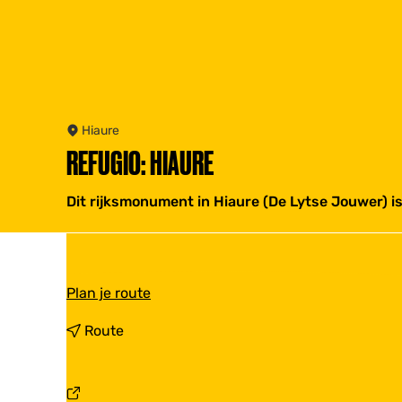
Hiaure
REFUGIO: HIAURE
Dit rijksmonument in Hiaure (De Lytse Jouwer) 
n
Plan je route
a
a
n
Route
r
a
R
a
e
r
f
R