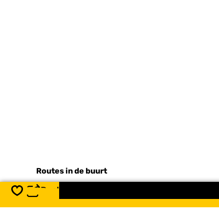
Routes in de buurt
Deel
Opslaan