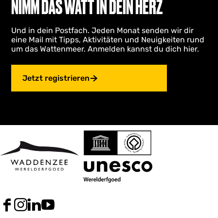
NIMM DAS WATT IN DEIN HERZ
Und in dein Postfach. Jeden Monat senden wir dir
eine Mail mit Tipps, Aktivitäten und Neuigkeiten rund
um das Wattenmeer. Anmelden kannst du dich hier.
Jetzt registrieren
F
I
L
Y
a
n
i
o