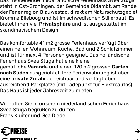
Das freistehende niederländische Ferienhaus Svea Stuga
u
|
i
g
e
steht in Ost-Groningen, der Gemeinde Oldambt, am Rande
s
S
n
e
a
der Ferienregion Blauwestad, direkt am Naturschutzgebiet
G
v
g
n
S
Kromme Elleboog und ist im schwedischen Stil erbaut. Es
r
e
e
|
t
bietet Ihnen viel
o
Privatsphäre
und ist ausgestattet im
a
n
S
u
skandinavischem Design.
n
S
|
v
g
i
t
S
e
a
n
u
Das komfortable 41 m2 grosse Ferienhaus verfügt über
v
a
g
g
einen hellen Wohnraum, Küche, Bad und 2 Schlafzimmer
e
S
e
a
und ist für max. 4 Personen geeignet. Das holländische
a
t
n
Ferienhaus Svea Stuga hat eine kleine
S
u
|
gemütliche
Veranda
und einen 120 m2 grossen
Garten
t
g
S
nach Süden
ausgerichtet. Ihre Ferienwohnung ist über
u
a
v
eine
private Zufahrt
erreichbar und verfügt über
g
e
ausreichend Parkplätze (mit Ladepunkt für Elektroautos).
a
a
Das Haus ist jeder Jahreszeit zu mieten.
S
t
Wir hoffen Sie in unserem niederländischen Ferienhaus
u
Svea Stuga begrüßen zu dürfen.
g
Frans Kluiter und Gea Diedel
a
PREISE